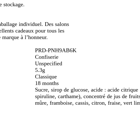
e stockage.
ballage individuel. Des salons
ellents cadeaux pour tous les
e marque à l’honneur.
PRD-PNH9AB6K
Confiserie
Unspecified
5.3g
Classique
18 months
Sucre, sirop de glucose, acide : acide citrique
spiruline, carthame), concentré de jus de fruit
mûre, framboise, cassis, citron, fraise, vert li