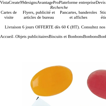
VistaCreate
99designs
AvantagePro
Plateforme entreprise
Devis
Cartes de
Flyers, publicité et
Pancartes, banderoles
Sti
visite
articles de bureau
et affiches
éti
Diapositive
Livraison 6 jours OFFERTE dès 60 € (HT). Consultez nos d
1
sur
Accueil
Objets publicitaires
Biscuits et Bonbons
Bonbons
Bonb
1
...
Diapositive
Image
Zoom
Utilisez
Cliquez
1
zoomable
au
les
pour
sur
minimum
touches
développer
1
plus
et
moins
pour
zoomer
et
les
touches
fléchées
pour
faire