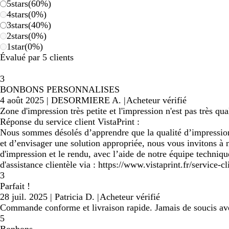
5
stars
(
60
%)
4
stars
(
0
%)
3
stars
(
40
%)
2
stars
(
0
%)
1
star
(
0
%)
Évalué par 5 clients
3
BONBONS PERSONNALISES
4 août 2025
|
DESORMIERE A.
|
Acheteur vérifié
Zone d'impression très petite et l'impression n'est pas très qual
Réponse du service client VistaPrint :
Nous sommes désolés d’apprendre que la qualité d’impression
et d’envisager une solution appropriée, nous vous invitons à 
d'impression et le rendu, avec l’aide de notre équipe techniq
d'assistance clientèle via : https://www.vistaprint.fr/service-cl
3
Parfait !
28 juil. 2025
|
Patricia D.
|
Acheteur vérifié
Commande conforme et livraison rapide. Jamais de soucis ave
5