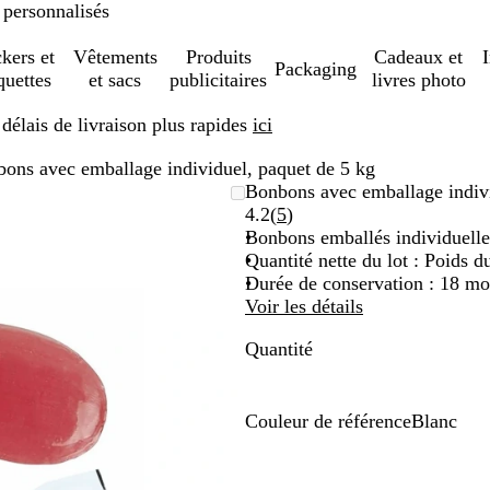
 personnalisés
ckers et
Vêtements
Produits
Cadeaux et
Packaging
quettes
et sacs
publicitaires
livres photo
élais de livraison plus rapides
ici
ons avec emballage individuel, paquet de 5 kg
Bonbons avec emballage indivi
Lire
4.2
(
5
)
les
Bonbons emballés individuelle
5
Quantité nette du lot : Poids du
avis
Durée de conservation : 18 mo
Voir les détails
Quantité
Couleur de référence
Blanc
B
l
a