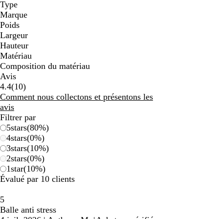
Type
Marque
Poids
Largeur
Hauteur
Matériau
Composition du matériau
Avis
10
4.4
(
10
)
avis
Comment nous collectons et présentons les
avis
Filtrer par
5
stars
(
80
%)
4
stars
(
0
%)
3
stars
(
10
%)
2
stars
(
0
%)
1
star
(
10
%)
Évalué par 10 clients
5
Balle anti stress