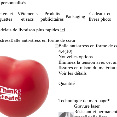
 personnalisés
ckers et
Vêtements
Produits
Cadeaux et
Packaging
quettes
et sacs
publicitaires
livres photo
élais de livraison plus rapides
ici
stress
Balle anti-stress en forme de cœur
Image
Zoom
Utilisez
Cliquez
Balle anti-stress en forme de 
zoomable
au
les
pour
Lire
4.4
(
10
)
minimum
touches
développer
les
Nouvelles options
plus
10
Éliminez la tension avec cet a
et
avis
fissures en raison du matériau
moins
Voir les détails
pour
Quantité
zoomer
et
les
touches
Technologie de marquage
*
fléchées
Gravure laser
pour
Résistant et permanen
faire