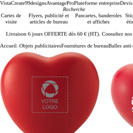
VistaCreate
99designs
AvantagePro
Plateforme entreprise
Devis
Cartes de
Flyers, publicité et
Pancartes, banderoles
Sti
visite
articles de bureau
et affiches
éti
Diapositive
Livraison 6 jours OFFERTE dès 60 € (HT). Consultez nos d
1
sur
Accueil
Objets publicitaires
Fournitures de bureau
Balles anti-
1
...
Diapositive
Image
Zoom
Utilisez
Cliquez
1
zoomable
au
les
pour
sur
minimum
touches
développer
2
plus
et
moins
pour
zoomer
et
les
touches
fléchées
pour
faire