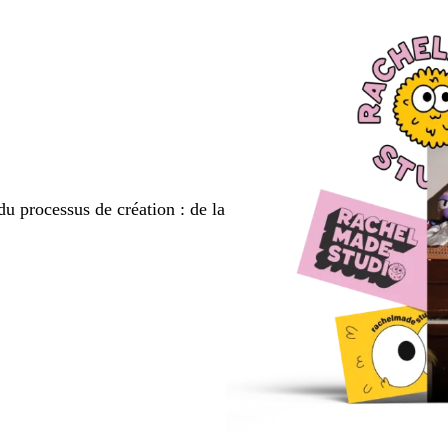
la
la
page
page
du processus de création : de la