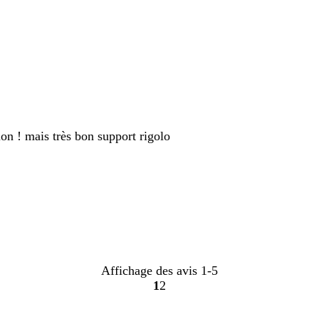
tion ! mais très bon support rigolo
Affichage des avis
1-5
1
2
Accéder
Accéder
à
à