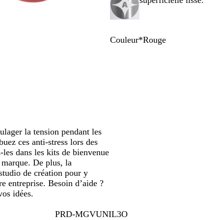
superficielle lisse.
défiler
Couleur
*
Rouge
B
R
l
o
a
u
n
g
c
e
ulager la tension pendant les
uez ces anti-stress lors des
-les dans les kits de bienvenue
 marque. De plus, la
studio de création pour y
re entreprise. Besoin d’aide ?
vos idées.
PRD-MGVUNIL3O