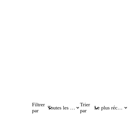
Filtrer
Trier
par
par