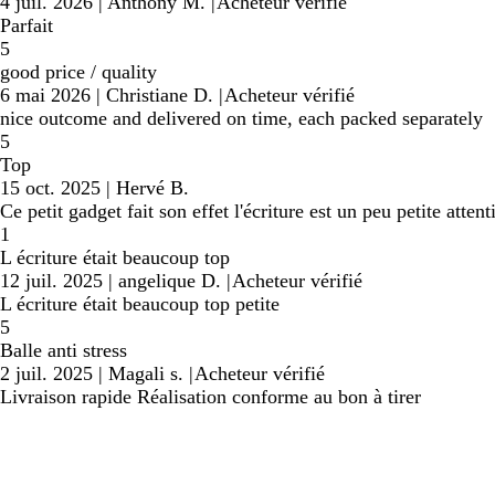
4 juil. 2026
|
Anthony M.
|
Acheteur vérifié
Parfait
5
good price / quality
6 mai 2026
|
Christiane D.
|
Acheteur vérifié
nice outcome and delivered on time, each packed separately
5
Top
15 oct. 2025
|
Hervé B.
Ce petit gadget fait son effet l'écriture est un peu petite atten
1
L écriture était beaucoup top
12 juil. 2025
|
angelique D.
|
Acheteur vérifié
L écriture était beaucoup top petite
5
Balle anti stress
2 juil. 2025
|
Magali s.
|
Acheteur vérifié
Livraison rapide Réalisation conforme au bon à tirer