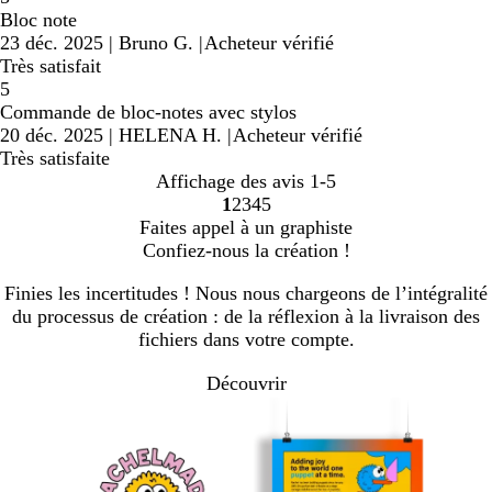
Bloc note
23 déc. 2025
|
Bruno G.
|
Acheteur vérifié
Très satisfait
5
Commande de bloc-notes avec stylos
20 déc. 2025
|
HELENA H.
|
Acheteur vérifié
Très satisfaite
Affichage des avis
1-5
1
2
3
4
5
Accéder
Accéder
Accéder
Accéder
Accéder
Faites appel à un graphiste
à
à
à
à
à
Confiez-nous la création !
la
la
la
la
la
page
page
page
page
page
Finies les incertitudes ! Nous nous chargeons de l’intégralité
du processus de création : de la réflexion à la livraison des
fichiers dans votre compte.
Découvrir