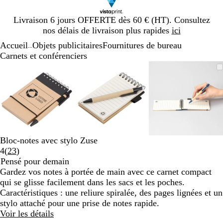
Diapositive
Livraison 6 jours OFFERTE dès 60 € (HT). Consultez
1
nos délais de livraison plus rapides
ici
sur
Accueil
Objets publicitaires
Fournitures de bureau
1
...
Carnets et conférenciers
Diapositive
Image
Zoom
Utilisez
Cliquez
Image
Zoom
Utilisez
Cliquez
Image
Zoom
Utilisez
Cliquez
1
zoomable
au
les
pour
zoomable
au
les
pour
zoomable
au
les
pour
sur
minimum
touches
développer
minimum
touches
développer
minimum
touches
développe
3
plus
plus
plus
et
et
et
moins
moins
moins
pour
pour
pour
zoomer
zoomer
zoomer
Bloc-notes avec stylo Zuse
et
et
et
Lire
4
(
23
)
les
les
les
les
Pensé pour demain
touches
touches
touches
23
Gardez vos notes à portée de main avec ce carnet compact
fléchées
fléchées
fléchées
avis
qui se glisse facilement dans les sacs et les poches.
pour
pour
pour
Caractéristiques : une reliure spiralée, des pages lignées et un
faire
faire
faire
stylo attaché pour une prise de notes rapide.
défiler
défiler
défiler
Voir les détails