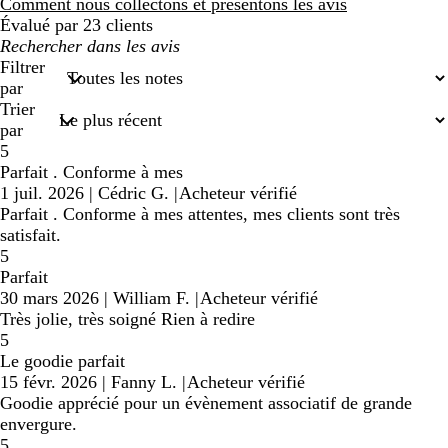
avis
Comment nous collectons et présentons les avis
Évalué par 23 clients
Mes
recherches
Filtrer
saisies
par
Trier
par
5
Parfait . Conforme à mes
1 juil. 2026
|
Cédric G.
|
Acheteur vérifié
Parfait . Conforme à mes attentes, mes clients sont très
satisfait.
5
Parfait
30 mars 2026
|
William F.
|
Acheteur vérifié
Très jolie, très soigné Rien à redire
5
Le goodie parfait
15 févr. 2026
|
Fanny L.
|
Acheteur vérifié
Goodie apprécié pour un évènement associatif de grande
envergure.
5