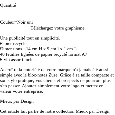
Quantité
Couleur
*
Noir uni
N
R
B
Téléchargez votre graphisme
o
o
l
Une publicité tout en simplicité.
i
u
e
Papier recyclé
r
g
u
Dimensions : 14 cm H x 9 cm l x 1 cm L
u
e
40 feuilles lignées de papier recyclé format A7
n
/
Stylo assorti inclus
i
b
e
Accroître la notoriété de votre marque n'a jamais été aussi
i
simple avec le bloc-notes Zuse. Grâce à sa taille compacte et
g
son stylo pratique, vos clients et prospects ne pourront plus
e
s'en passer. Ajoutez simplement votre logo et mettez en
valeur votre entreprise.
Mieux par Design
Cet article fait partie de notre collection Mieux par Design,