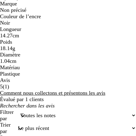
Marque
Non précisé
Couleur de l’encre
Noir
Longueur
14.27cm
Poids
18.14g
Diamètre
1.04cm
Matériau
Plastique
Avis
1
5
(
1
)
avis
Comment nous collectons et présentons les avis
Évalué par 1 clients
Mes
recherches
Filtrer
saisies
par
Trier
par