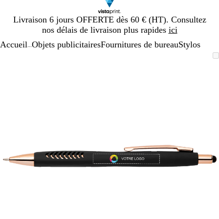
Diapositive
Livraison 6 jours OFFERTE dès 60 € (HT). Consultez
1
nos délais de livraison plus rapides
ici
sur
Accueil
Objets publicitaires
Fournitures de bureau
Stylos
1
...
Diapositive
Image
Zoom
Utilisez
Cliquez
1
zoomable
au
les
pour
sur
minimum
touches
développer
1
plus
et
moins
pour
zoomer
et
les
touches
fléchées
pour
faire
défiler