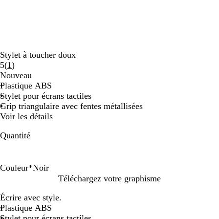
Stylet à toucher doux
Lire
5
(
1
)
les
Nouveau
1
Plastique ABS
avis
Stylet pour écrans tactiles
Grip triangulaire avec fentes métallisées
Voir les détails
Quantité
Couleur
*
Noir
N
V
B
B
Téléchargez votre graphisme
o
e
o
l
Écrire avec style.
i
r
r
e
Plastique ABS
r
t
d
u
Stylet pour écrans tactiles
e
m