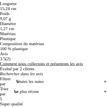
Longueur
15,24 cm
Poids
9,07 g
Diamètre
1,27 cm
Matériau
Plastique
Composition du matériau
100 % plastique
Avis
2
3.5
(
2
)
avis
Comment nous collectons et présentons les avis
Évalué par 2 clients
Mes
recherches
Filtrer
saisies
par
Trier
par
5
Super qualité