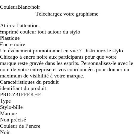
Couleur
Blanc/noir
B
Téléchargez votre graphisme
l
Attirez l’attention.
a
Imprimé couleur tout autour du stylo
n
Plastique
c
Encre noire
/
Un événement promotionnel en vue ? Distribuez le stylo
n
Chicago à encre noire aux participants pour que votre
o
marque reste gravée dans les esprits. Personnalisez-le avec le
i
nom de votre entreprise et vos coordonnées pour donner un
r
maximum de visibilité à votre marque.
Caractéristiques du produit
identifiant du produit
PRD-Z31FFEKHF
Type
Stylo-bille
Marque
Non précisé
Couleur de l’encre
Noir