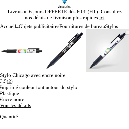
Diapositive
Livraison 6 jours OFFERTE dès 60 € (HT). Consultez
1
nos délais de livraison plus rapides
ici
sur
Accueil
Objets publicitaires
Fournitures de bureau
Stylos
1
...
Diapositive
Image
Zoom
Utilisez
Cliquez
Image
Zoom
Utilisez
Cliquez
Image
Zoom
Utilisez
Cliquez
1
zoomable
au
les
pour
zoomable
au
les
pour
zoomable
au
les
pour
sur
minimum
touches
développer
minimum
touches
développer
minimum
touches
développe
3
plus
plus
plus
et
et
et
moins
moins
moins
pour
pour
pour
zoomer
zoomer
zoomer
Stylo Chicago avec encre noire
et
et
et
Lire
3.5
(
2
)
les
les
les
les
Imprimé couleur tout autour du stylo
touches
touches
touches
2
Plastique
fléchées
fléchées
fléchées
avis
Encre noire
pour
pour
pour
Voir les détails
faire
faire
faire
défiler
défiler
défiler
Quantité