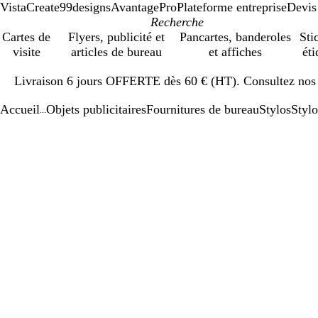
VistaCreate
99designs
AvantagePro
Plateforme entreprise
Devis
Cartes de
Flyers, publicité et
Pancartes, banderoles
Sti
visite
articles de bureau
et affiches
éti
Diapositive
Livraison 6 jours OFFERTE dès 60 € (HT). Consultez nos d
1
sur
Accueil
Objets publicitaires
Fournitures de bureau
Stylos
Stylo
1
...
Diapositive
Image
Zoom
Utilisez
Cliquez
1
zoomable
au
les
pour
sur
minimum
touches
développer
1
plus
et
moins
pour
zoomer
et
les
touches
fléchées
pour
faire