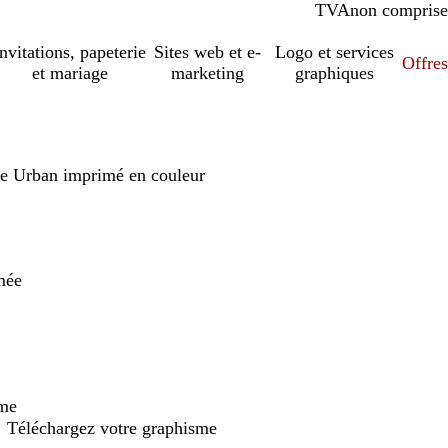
TVA
comprise
non comprise
Invitations, papeterie
Sites web et e-
Logo et services
Offres
et mariage
marketing
graphiques
oire Urban imprimé en couleur
mée
ome
Téléchargez votre graphisme