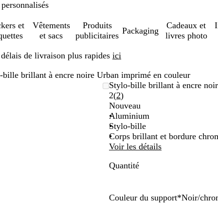
 personnalisés
ckers et
Vêtements
Produits
Cadeaux et
Packaging
quettes
et sacs
publicitaires
livres photo
élais de livraison plus rapides
ici
-bille brillant à encre noire Urban imprimé en couleur
Stylo-bille brillant à encre n
Lire
2
(
2
)
les
Nouveau
2
Aluminium
avis
Stylo-bille
Corps brillant et bordure chro
Voir les détails
Quantité
Couleur du support
*
Noir/chr
N
G
V
R
B
B
B
P
o
r
e
o
l
l
l
r