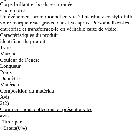
Corps brillant et bordure chromée
Encre noire
Un événement promotionnel en vue ? Distribuez ce stylo-bille
votre marque reste gravée dans les esprits. Personnalisez-les
entreprise et transformez-le en véritable carte de visite.
Caractéristiques du produit
identifiant du produit
Type
Marque
Couleur de l’encre
Longueur
Poids
Diamètre
Matériau
Composition du matériau
Avis
2
2
(
2
)
avis
Comment nous collectons et présentons les
avis
Filtrer par
5
stars
(
0
%)