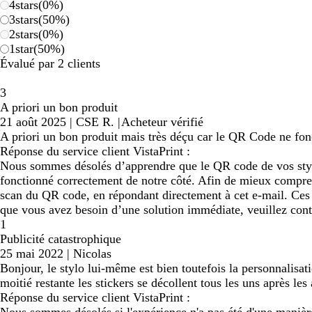
4
stars
(
0
%)
3
stars
(
50
%)
2
stars
(
0
%)
1
star
(
50
%)
Évalué par 2 clients
3
A priori un bon produit
21 août 2025
|
CSE R.
|
Acheteur vérifié
A priori un bon produit mais très déçu car le QR Code ne fonct
Réponse du service client VistaPrint :
Nous sommes désolés d’apprendre que le QR code de vos stylos
fonctionné correctement de notre côté. Afin de mieux comprend
scan du QR code, en répondant directement à cet e-mail. Ces i
que vous avez besoin d’une solution immédiate, veuillez contac
1
Publicité catastrophique
25 mai 2022
|
Nicolas
Bonjour, le stylo lui-même est bien toutefois la personnalisati
moitié restante les stickers se décollent tous les uns après les
Réponse du service client VistaPrint :