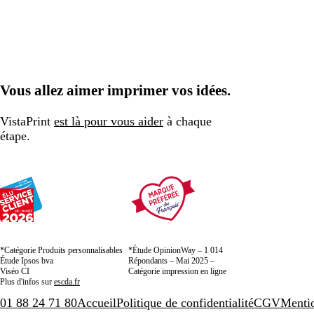
Vous allez aimer imprimer vos idées.
VistaPrint
est là pour vous aider
à chaque
étape.
*Catégorie Produits personnalisables
*Étude OpinionWay – 1 014
Étude Ipsos bva
Répondants – Mai 2025 –
Viséo CI
Catégorie impression en ligne
Plus d'infos sur
escda.fr
01 88 24 71 80
Accueil
Politique de confidentialité
CGV
Mentio