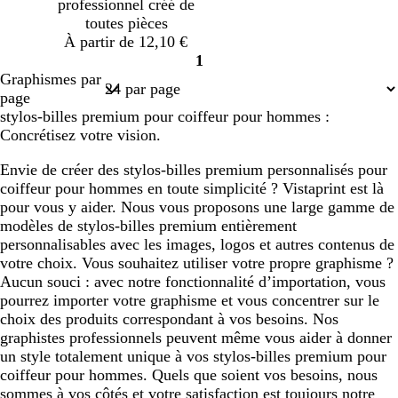
professionnel créé de
a
c
o
c
x
c
c
toutes pièces
r
é
n
é
é
é
À partir de 12,10 €
d
c
1
é
Page
Graphismes par
1
page
stylos-billes premium pour coiffeur pour hommes :
Concrétisez votre vision.
Envie de créer des stylos-billes premium personnalisés pour
coiffeur pour hommes en toute simplicité ? Vistaprint est là
pour vous y aider. Nous vous proposons une large gamme de
modèles de stylos-billes premium entièrement
personnalisables avec les images, logos et autres contenus de
votre choix. Vous souhaitez utiliser votre propre graphisme ?
Aucun souci : avec notre fonctionnalité d’importation, vous
pourrez importer votre graphisme et vous concentrer sur le
choix des produits correspondant à vos besoins. Nos
graphistes professionnels peuvent même vous aider à donner
un style totalement unique à vos stylos-billes premium pour
coiffeur pour hommes. Quels que soient vos besoins, nous
sommes à vos côtés et votre satisfaction est toujours notre