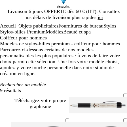
Diapositive
Livraison 6 jours OFFERTE dès 60 € (HT). Consultez
1
nos délais de livraison plus rapides
ici
sur
Accueil
Objets publicitaires
Fournitures de bureau
Stylos
1
...
Stylos-billes Premium
Modèles
Beauté et spa
Coiffeur pour hommes
Modèles de stylos-billes premium - coiffeur pour hommes
Parcourez ci-dessous certains de nos modèles
personnalisables les plus populaires : à vous de faire votre
choix parmi cette sélection. Une fois votre modèle choisi,
ajoutez-y votre touche personnelle dans notre studio de
création en ligne.
Rechercher un modèle
9 résultats
Filtres
Téléchargez votre propre
graphisme
f
f
f
f
a
a
a
a