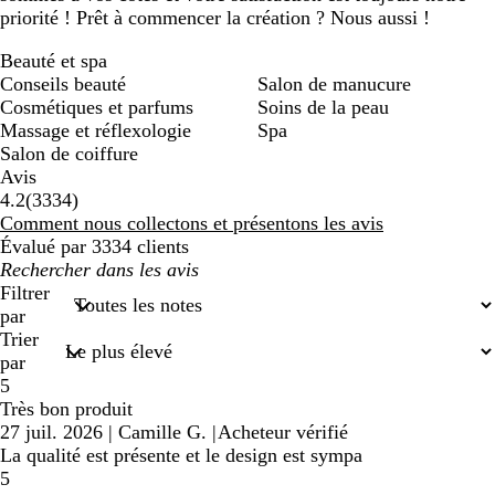
priorité ! Prêt à commencer la création ? Nous aussi !
Beauté et spa
Conseils beauté
Salon de manucure
Cosmétiques et parfums
Soins de la peau
Massage et réflexologie
Spa
Salon de coiffure
Avis
3334
4.2
(
3334
)
avis
Comment nous collectons et présentons les avis
Évalué par 3334 clients
Mes
recherches
Filtrer
saisies
par
Trier
par
5
Très bon produit
27 juil. 2026
|
Camille G.
|
Acheteur vérifié
La qualité est présente et le design est sympa
5