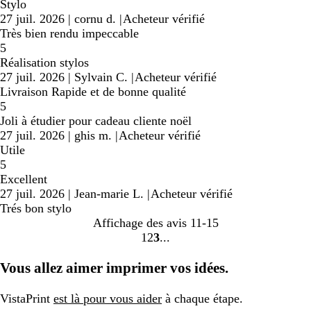
Stylo
27 juil. 2026
|
cornu d.
|
Acheteur vérifié
Très bien rendu impeccable
5
Réalisation stylos
27 juil. 2026
|
Sylvain C.
|
Acheteur vérifié
Livraison Rapide et de bonne qualité
5
Joli à étudier pour cadeau cliente noël
27 juil. 2026
|
ghis m.
|
Acheteur vérifié
Utile
5
Excellent
27 juil. 2026
|
Jean-marie L.
|
Acheteur vérifié
Trés bon stylo
Affichage des avis
11-15
1
2
3
Accéder
Accéder
Accéder
à
à
à
Vous allez aimer imprimer vos idées.
la
la
la
page
page
page
VistaPrint
est là pour vous aider
à chaque étape.