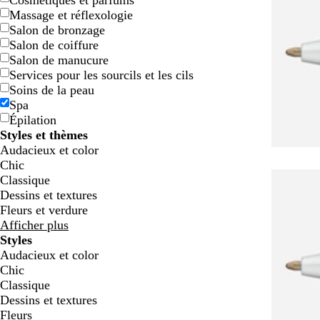
Cosmétiques et parfums
Massage et réflexologie
Salon de bronzage
Salon de coiffure
Salon de manucure
Services pour les sourcils et les cils
Soins de la peau
Spa
Épilation
Styles et thèmes
Audacieux et color
n
m
r
s
b
f
Chic
o
a
o
a
l
a
Classique
i
u
s
u
e
u
Dessins et textures
r
v
e
m
u
v
Fleurs et verdure
e
o
c
e
Afficher plus
n
a
Styles
n
Audacieux et color
a
Chic
r
Classique
d
Dessins et textures
Fleurs