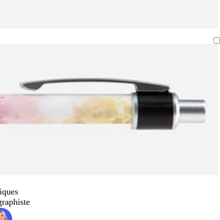
iques
graphiste