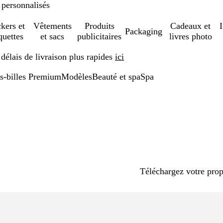
 personnalisés
ckers et
Vêtements
Produits
Cadeaux et
Packaging
quettes
et sacs
publicitaires
livres photo
élais de livraison plus rapides
ici
os-billes Premium
Modèles
Beauté et spa
Spa
Téléchargez votre pro