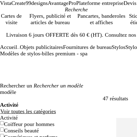
VistaCreate
99designs
AvantagePro
Plateforme entreprise
Devis
Cartes de
Flyers, publicité et
Pancartes, banderoles
Sti
visite
articles de bureau
et affiches
éti
Diapositive
Livraison 6 jours OFFERTE dès 60 € (HT). Consultez nos d
1
sur
Accueil
Objets publicitaires
Fournitures de bureau
Stylos
Styl
1
...
Modèles de stylos-billes premium - spa
Rechercher un
modèle
47 résultats
Filtres
Activité
Voir toutes les catégories
Activité
Coiffeur pour hommes
Conseils beauté