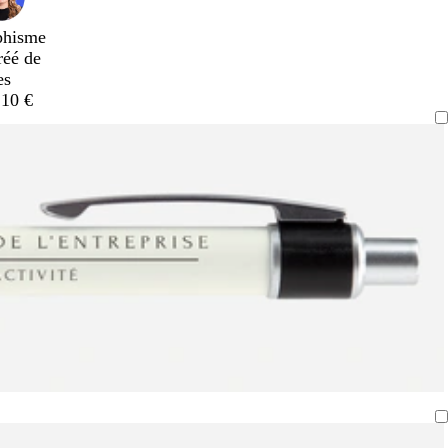
phisme
réé de
es
,10 €