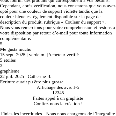
vous fournir des produits qui correspondent à vos besoins.
Cependant, après vérification, nous constatons que vous avez
opté pour une couleur de support violette tandis que la
couleur bleue est également disponible sur la page de
description du produit, rubrique « Couleur du support ».
Nous vous remercions pour votre compréhension et restons à
votre disposition par retour d’e-mail pour toute information
complémentaire.
5
Me gusta mucho
15 sept. 2025
|
verde m.
|
Acheteur vérifié
5 etoiles
3
graphisme
22 juil. 2025
|
Catherine B.
Ecriture aurait pu être plus grosse
Affichage des avis
1-5
1
2
3
4
5
Accéder
Accéder
Accéder
Accéder
Accéder
Faites appel à un graphiste
à
à
à
à
à
Confiez-nous la création !
la
la
la
la
la
page
page
page
page
page
Finies les incertitudes ! Nous nous chargeons de l’intégralité