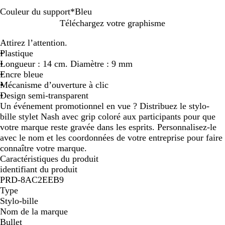
Couleur du support
*
Bleu
V
R
J
O
R
C
V
V
B
B
Téléchargez votre graphisme
e
o
a
r
o
y
i
e
l
l
Attirez l’attention.
r
s
u
a
u
a
o
r
e
a
Plastique
t
e
n
n
g
n
l
t
u
n
Longueur : 14 cm. Diamètre : 9 mm
c
e
g
e
e
c
Encre bleue
i
e
t
Mécanisme d’ouverture à clic
t
Design semi-transparent
r
Un événement promotionnel en vue ? Distribuez le stylo-
o
bille stylet Nash avec grip coloré aux participants pour que
n
votre marque reste gravée dans les esprits. Personnalisez-le
avec le nom et les coordonnées de votre entreprise pour faire
connaître votre marque.
Caractéristiques du produit
identifiant du produit
PRD-8AC2EEB9
Type
Stylo-bille
Nom de la marque
Bullet