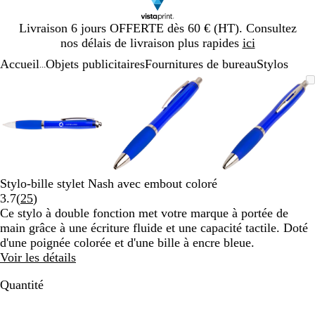
Diapositive
Livraison 6 jours OFFERTE dès 60 € (HT). Consultez
1
nos délais de livraison plus rapides
ici
sur
Accueil
Objets publicitaires
Fournitures de bureau
Stylos
1
...
Diapositive
Image
Zoom
Utilisez
Cliquez
Image
Zoom
Utilisez
Cliquez
Image
Zoom
Utilisez
Cliquez
1
zoomable
au
les
pour
zoomable
au
les
pour
zoomable
au
les
pour
sur
minimum
touches
développer
minimum
touches
développer
minimum
touches
développe
3
plus
plus
plus
et
et
et
moins
moins
moins
pour
pour
pour
zoomer
zoomer
zoomer
Stylo-bille stylet Nash avec embout coloré
et
et
et
Lire
3.7
(
25
)
les
les
les
les
Ce stylo à double fonction met votre marque à portée de
touches
touches
touches
25
main grâce à une écriture fluide et une capacité tactile. Doté
fléchées
fléchées
fléchées
avis
d'une poignée colorée et d'une bille à encre bleue.
pour
pour
pour
Voir les détails
faire
faire
faire
défiler
défiler
défiler
Quantité