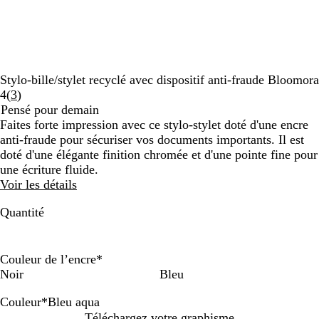
Stylo-bille/stylet recyclé avec dispositif anti-fraude Bloomora
Lire
4
(
3
)
les
Pensé pour demain
3
Faites forte impression avec ce stylo-stylet doté d'une encre
avis
anti-fraude pour sécuriser vos documents importants. Il est
doté d'une élégante finition chromée et d'une pointe fine pour
une écriture fluide.
Voir les détails
Quantité
Couleur de l’encre
*
Noir
Bleu
Couleur
*
Bleu aqua
R
A
B
B
D
S
Téléchargez votre graphisme