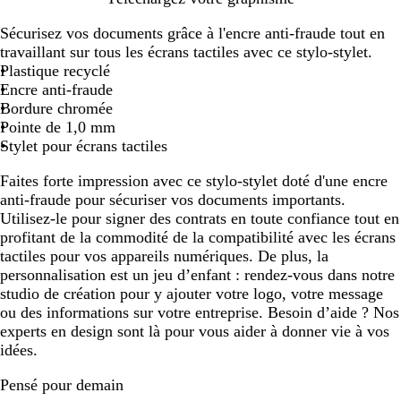
o
r
l
l
u
a
Sécurisez vos documents grâce à l'encre anti-fraude tout en
u
g
e
e
n
u
travaillant sur tous les écrans tactiles avec ce stylo-stylet.
g
e
u
u
e
g
Plastique recyclé
e
n
a
r
e
Encre anti-fraude
t
q
o
Bordure chromée
u
i
Pointe de 1,0 mm
a
Stylet pour écrans tactiles
Faites forte impression avec ce stylo-stylet doté d'une encre
anti-fraude pour sécuriser vos documents importants.
Utilisez-le pour signer des contrats en toute confiance tout en
profitant de la commodité de la compatibilité avec les écrans
tactiles pour vos appareils numériques. De plus, la
personnalisation est un jeu d’enfant : rendez-vous dans notre
studio de création pour y ajouter votre logo, votre message
ou des informations sur votre entreprise. Besoin d’aide ? Nos
experts en design sont là pour vous aider à donner vie à vos
idées.
Pensé pour demain