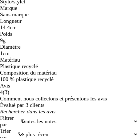
Stylo/stylet
Marque
Sans marque
Longueur
14.4cm
Poids
9g
Diamètre
1cm
Matériau
Plastique recyclé
Composition du matériau
100 % plastique recyclé
Avis
3
4
(
3
)
avis
Comment nous collectons et présentons les avis
Évalué par 3 clients
Mes
recherches
Filtrer
saisies
par
Trier
par