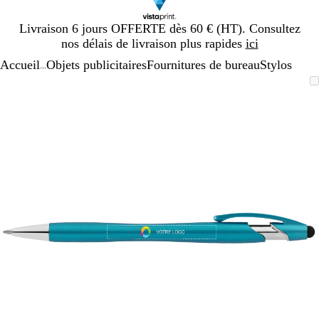
Diapositive
Livraison 6 jours OFFERTE dès 60 € (HT). Consultez
1
nos délais de livraison plus rapides
ici
sur
Accueil
Objets publicitaires
Fournitures de bureau
Stylos
1
...
Diapositive
Image
Zoom
Utilisez
Cliquez
1
zoomable
au
les
pour
sur
minimum
touches
développer
1
plus
et
moins
pour
zoomer
et
les
touches
fléchées
pour
faire
défiler