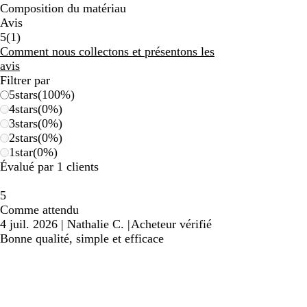
Composition du matériau
Avis
1
5
(
1
)
avis
Comment nous collectons et présentons les
avis
Filtrer par
5
stars
(
100
%)
4
stars
(
0
%)
3
stars
(
0
%)
2
stars
(
0
%)
1
star
(
0
%)
Évalué par 1 clients
5
Comme attendu
4 juil. 2026
|
Nathalie C.
|
Acheteur vérifié
Bonne qualité, simple et efficace