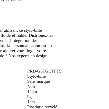
défiler
r
g
s
u
e
r
o
i
 utilisant ce stylo-bille
fluide et fiable. Distribuez-les
ents d'intégration des
s, la personnalisation est un
y ajouter votre logo, votre
ide ? Nos experts en design
PRD-G6TGCTFT5
Stylo-bille
Sans marque
Noir
14cm
9g
1cm
Plastique recyclé