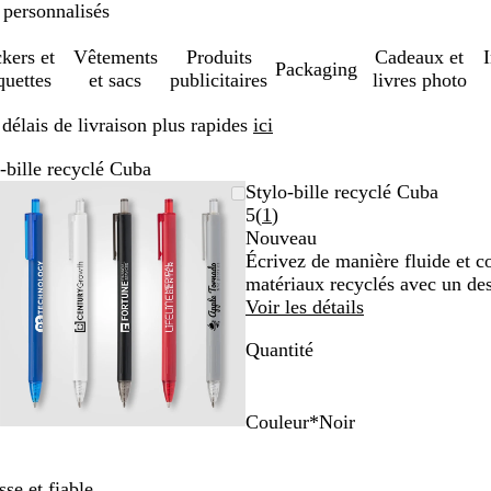
 personnalisés
ckers et
Vêtements
Produits
Cadeaux et
Packaging
quettes
et sacs
publicitaires
livres photo
élais de livraison plus rapides
ici
-bille recyclé Cuba
Image
Zoom
Utilisez
Cliquez
Stylo-bille recyclé Cuba
zoomable
au
les
pour
Lire
5
(
1
)
minimum
touches
développer
les
Nouveau
plus
1
Écrivez de manière fluide et co
et
avis
matériaux recyclés avec un de
moins
Voir les détails
pour
Quantité
zoomer
et
les
touches
Couleur
*
Noir
fléchées
N
R
G
B
pour
o
o
r
l
se et fiable.
faire
i
u
i
e