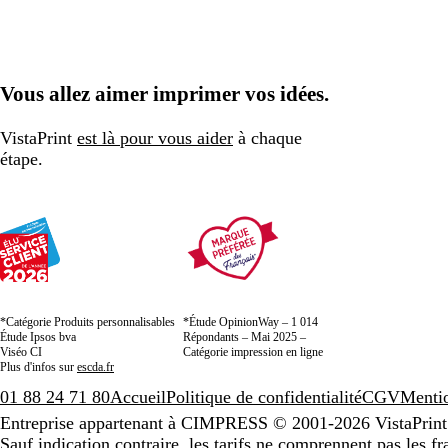
Vous allez aimer imprimer vos idées.
VistaPrint
est là pour vous aider
à chaque
étape.
*Catégorie Produits personnalisables
*Étude OpinionWay – 1 014
Étude Ipsos bva
Répondants – Mai 2025 –
Viséo CI
Catégorie impression en ligne
Plus d'infos sur
escda.fr
01 88 24 71 80
Accueil
Politique de confidentialité
CGV
Mentio
Entreprise appartenant à CIMPRESS
© 2001-2026 VistaPrint.
Sauf indication contraire, les tarifs ne comprennent pas les fra