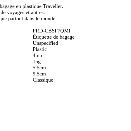
ler
défiler
o
e bagage en plastique Traveller.
i
 de voyages et autres.
que partout dans le monde.
PRD-CBSF7QMI
Étiquette de bagage
Unspecified
Plastic
4mm
15g
5.5cm
9.5cm
Classique