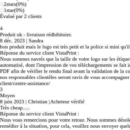
2
stars
(
0
%)
1
star
(
0
%)
Évalué par 2 clients
4
Produit ok - livraison rédhibitoire.
8 déc. 2023
|
Sandra
bon produit mais le logo est très petit et la police si mini qu'il
Réponse du service client VistaPrint :
Nous sommes navrés que la taille de votre logo sur les étiqu
automatisé, dont l'impression de vos téléchargements se fait 
PDF afin de vérifier le rendu final avant la validation de la
nos responsables clientèles seront ravis de vous accompagner e
client/centre-assistance/
3
Moyen
8 juin 2023
|
Christian
|
Acheteur vérifié
Très cheap.....
Réponse du service client VistaPrint :
Nous vous remercions pour votre retour. Nous sommes désolés 
remédier à la situation, pour cela, veuillez nous envoyer quel