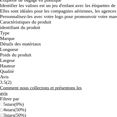
défiler
défiler
défi
Identifier les valises est un jeu d'enfant avec les étiquettes d
Elles sont idéales pour les compagnies aériennes, les agences
Personnalisez-les avec votre logo pour promouvoir votre mar
Caractéristiques du produit
identifiant du produit
Type
Marque
Détails des matériaux
Longueur
Poids du produit
Largeur
Hauteur
Qualité
Avis
2
3.5
(
2
)
avis
Comment nous collectons et présentons les
avis
Filtrer par
5
stars
(
0
%)
4
stars
(
50
%)
3
stars
(
50
%)