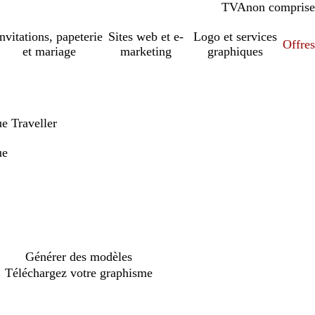
TVA
comprise
non comprise
Invitations, papeterie
Sites web et e-
Logo et services
Offres
et mariage
marketing
graphiques
ue Traveller
ue
Générer des modèles
Téléchargez votre graphisme