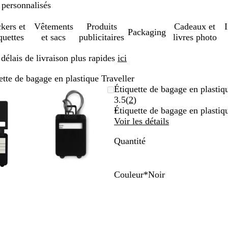
 personnalisés
ckers et
Vêtements
Produits
Cadeaux et
Packaging
quettes
et sacs
publicitaires
livres photo
élais de livraison plus rapides
ici
ette de bagage en plastique Traveller
ge
om
isez
quez
Image
Zoom
Utilisez
Cliquez
Étiquette de bagage en plastiq
mable
r
zoomable
au
les
pour
Lire
3.5
(
2
)
nimum
ches
elopper
minimum
touches
développer
les
Étiquette de bagage en plastiq
s
plus
2
Voir les détails
et
avis
Quantité
ns
moins
r
pour
mer
zoomer
et
Couleur
*
Noir
les
N
B
B
ches
touches
o
l
l
hées
fléchées
i
a
e
r
pour
r
n
u
e
faire
c
r