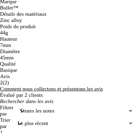
Marque
Bullet™
Détails des matériaux
Zinc alloy
Poids du produit
44g
Hauteur
7mm
Diamètre
45mm
Qualité
Basique
Avis
2
2
(
2
)
avis
Comment nous collectons et présentons les avis
Évalué par 2 clients
Mes
recherches
Filtrer
saisies
par
Trier
par
1