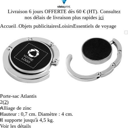
Diapositive
Livraison 6 jours OFFERTE dès 60 € (HT). Consultez
1
nos délais de livraison plus rapides
ici
sur
Accueil
Objets publicitaires
Loisirs
Essentiels de voyage
1
...
Diapositive
Image
Zoom
Utilisez
Cliquez
Image
Zoom
Utilisez
Cliquez
1
zoomable
au
les
pour
zoomable
au
les
pour
sur
minimum
touches
développer
minimum
touches
développer
2
plus
plus
et
et
moins
moins
pour
pour
zoomer
zoomer
et
et
les
les
touches
touches
Porte-sac Atlantis
fléchées
fléchées
Lire
2
(
2
)
pour
pour
les
Alliage de zinc
faire
faire
2
Hauteur : 0,7 cm. Diamètre : 4 cm.
défiler
défiler
avis
Il supporte jusqu'à 4,5 kg.
Voir les détails