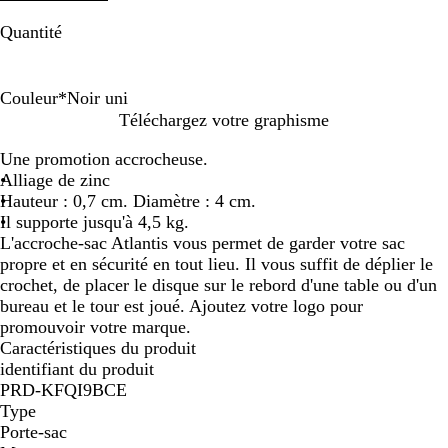
Quantité
Couleur
*
Noir uni
A
N
Téléchargez votre graphisme
r
o
Une promotion accrocheuse.
g
i
Alliage de zinc
e
r
Hauteur : 0,7 cm. Diamètre : 4 cm.
n
u
Il supporte jusqu'à 4,5 kg.
t
n
L'accroche-sac Atlantis vous permet de garder votre sac
/
i
propre et en sécurité en tout lieu. Il vous suffit de déplier le
b
crochet, de placer le disque sur le rebord d'une table ou d'un
l
bureau et le tour est joué. Ajoutez votre logo pour
a
promouvoir votre marque.
n
Caractéristiques du produit
c
identifiant du produit
u
PRD-KFQI9BCE
n
Type
i
Porte-sac