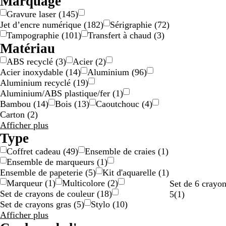
Marquage
r
Marque
Gravure laser
(
145
)
Jet d’encre numérique
(
182
)
Sérigraphie
(
72
)
Tampographie
(
101
)
Transfert à chaud
(
3
)
Matériau
ABS recyclé
(
3
)
Acier
(
2
)
Acier inoxydable
(
14
)
Aluminium
(
96
)
Aluminium recyclé
(
19
)
Aluminium/ABS plastique/fer
(
1
)
Bambou
(
14
)
Bois
(
13
)
Caoutchouc
(
4
)
Carton
(
2
)
Résultats
Afficher plus
pour
Type
Matériau
Coffret cadeau
(
49
)
Ensemble de craies
(
1
)
Ensemble de marqueurs
(
1
)
Ensemble de papeterie
(
5
)
Kit d'aquarelle
(
1
)
Marqueur
(
1
)
Multicolore
(
2
)
B
T
Set de 6 crayo
Set de crayons de couleur
(
18
)
l
r
A
5
(
1
)
Set de crayons gras
(
5
)
Stylo
(
10
)
e
a
v
Résultats
Afficher plus
u
n
i
pour
s
s