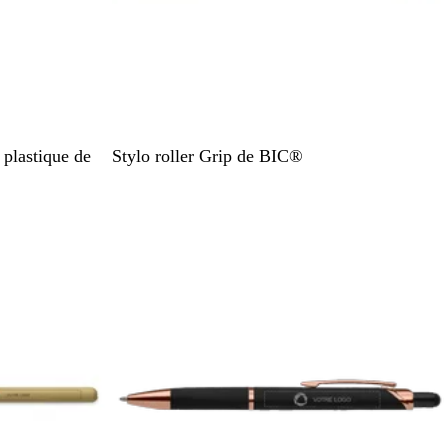
B
 plastique de
Stylo roller Grip de BIC®
l
a
n
c