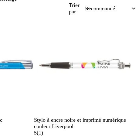
Trier
par
Nouveau
B
c
Stylo à encre noire et imprimé numérique
l
couleur Liverpool
a
A
5
(
1
)