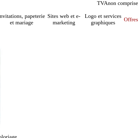
TVA
comprise
non comprise
Invitations, papeterie
Sites web et e-
Logo et services
Offres
et mariage
marketing
graphiques
oloriage