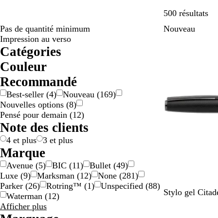
Pa
500 résultats
Pas de quantité minimum
Nouveau
Impression au verso
Catégories
Couleur
A
B
B
B
D
G
J
M
N
O
R
R
V
V
M
T
Recommandé
r
e
l
l
o
r
a
a
o
r
o
o
e
i
u
r
Best-seller
(
4
)
Nouveau
(
169
)
g
i
a
e
r
i
u
r
i
a
s
u
r
o
l
a
Nouvelles options
(
8
)
e
g
n
u
é
s
n
r
r
n
e
g
t
l
t
n
Pensé pour demain
(
12
)
n
e
c
/
e
o
g
e
e
i
s
Note des clients
t
a
/
n
e
t
c
p
r
d
o
a
4 et plus
3 et plus
g
o
l
r
Marque
e
r
o
e
Avenue
(
5
)
BIC
(
11
)
Bullet
(
49
)
n
é
r
n
Luxe
(
9
)
Marksman
(
12
)
None
(
281
)
t
e
t
Parker
(
26
)
Rotring™
(
1
)
Unspecified
(
88
)
N
Stylo gel Cita
Waterman
(
12
)
o
Résultats
Afficher plus
i
pour