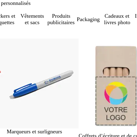
 personnalisés
ckers et
Vêtements
Produits
Cadeaux et
Packaging
quettes
et sacs
publicitaires
livres photo
Marqueurs et surligneurs
Coffrets d’écriture et de c