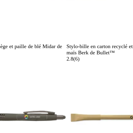
N
B
R
O
V
iège et paille de blé Midar de
Stylo-bille en carton recyclé et
o
l
o
r
e
maïs Berk de Bullet™
i
e
u
a
r
a
2.8
(
6
)
r
u
g
n
t
v
u
e
g
i
n
e
s
i