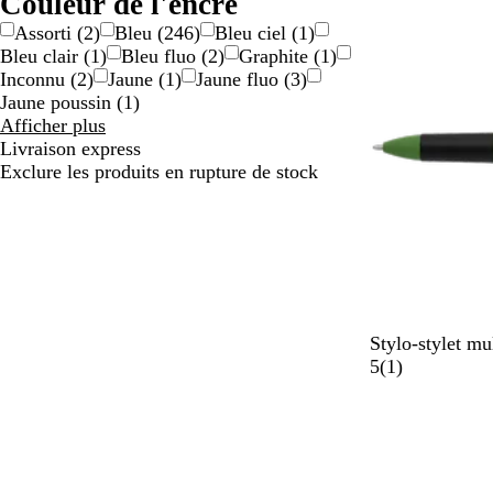
Couleur de l'encre
Type
p
Assorti
(
2
)
Bleu
(
246
)
Bleu ciel
(
1
)
a
Bleu clair
(
1
)
Bleu fluo
(
2
)
Graphite
(
1
)
r
Inconnu
(
2
)
Jaune
(
1
)
Jaune fluo
(
3
)
e
Jaune poussin
(
1
)
n
Résultats
Afficher plus
t
pour
Livraison express
Couleur
Exclure les produits en rupture de stock
de
l'encre
V
B
B
R
Stylo-stylet mu
e
l
l
o
A
5
(
1
)
r
e
e
u
v
t
u
u
g
i
c
r
e
s
l
o
a
i