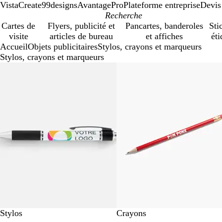
VistaCreate
99designs
AvantagePro
Plateforme entreprise
Devis
Cartes de
Flyers, publicité et
Pancartes, banderoles
Sti
visite
articles de bureau
et affiches
éti
Accueil
Objets publicitaires
Stylos, crayons et marqueurs
Stylos, crayons et marqueurs
Diapositives
1
à
4
sur
4
Stylos
Crayons