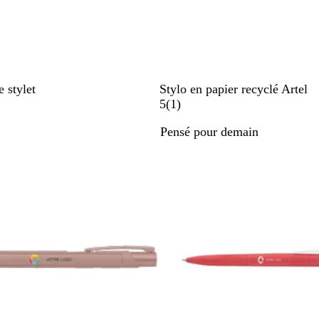
B
B
e stylet
Stylo en papier recyclé Artel
e
l
A
5
(
1
)
i
a
v
Pensé pour demain
g
n
i
e
c
s