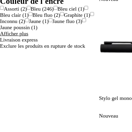
Couleur de l'encre
Type
o
s
Assorti
(
2
)
Bleu
(
246
)
Bleu ciel
(
1
)
n
Bleu clair
(
1
)
Bleu fluo
(
2
)
Graphite
(
1
)
c
Inconnu
(
2
)
Jaune
(
1
)
Jaune fluo
(
3
)
é
Jaune poussin
(
1
)
Résultats
Afficher plus
pour
Livraison express
Couleur
Exclure les produits en rupture de stock
de
l'encre
N
D
B
S
V
Stylo gel mon
o
u
l
a
e
i
n
e
u
r
Nouveau
r
e
u
g
t
m
e
b
a
o