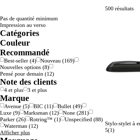
Pa
500 résultats
Pas de quantité minimum
Impression au verso
Catégories
Couleur
A
B
B
B
D
G
J
M
N
O
R
R
V
V
M
T
Recommandé
r
e
l
l
o
r
a
a
o
r
o
o
e
i
u
r
Best-seller
(
4
)
Nouveau
(
169
)
g
i
a
e
r
i
u
r
i
a
s
u
r
o
l
a
Nouvelles options
(
8
)
e
g
n
u
é
s
n
r
r
n
e
g
t
l
t
n
Pensé pour demain
(
12
)
n
e
c
/
e
o
g
e
e
i
s
Note des clients
t
a
/
n
e
t
c
p
r
d
o
a
4 et plus
3 et plus
g
o
l
r
Marque
e
r
o
e
Avenue
(
5
)
BIC
(
11
)
Bullet
(
49
)
n
é
r
n
Luxe
(
9
)
Marksman
(
12
)
None
(
281
)
t
e
t
Parker
(
26
)
Rotring™
(
1
)
Unspecified
(
88
)
N
B
G
B
Stylo-stylet à
Waterman
(
12
)
o
l
r
o
A
5
(
1
)
Résultats
Afficher plus
i
e
i
r
v
pour