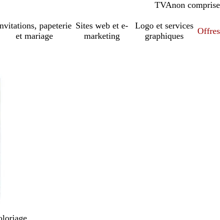
TVA
comprise
non comprise
Invitations, papeterie
Sites web et e-
Logo et services
Offres
et mariage
marketing
graphiques
oloriage