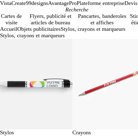
VistaCreate
99designs
AvantagePro
Plateforme entreprise
Devis
Cartes de
Flyers, publicité et
Pancartes, banderoles
Sti
visite
articles de bureau
et affiches
éti
Accueil
Objets publicitaires
Stylos, crayons et marqueurs
Stylos, crayons et marqueurs
Diapositives
1
à
4
sur
4
Stylos
Crayons