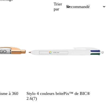
Trier
par
B
hisme à 360
Stylo 4 couleurs britePix™ de BIC®
l
a
2.6
(
7
)
a
v