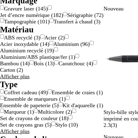
Marquage
r
u
s
d
i
Marque
Gravure laser
(
145
)
Nouveau
m
a
e
s
Jet d’encre numérique
(
182
)
Sérigraphie
(
72
)
a
c
a
Tampographie
(
101
)
Transfert à chaud
(
3
)
r
i
u
Matériau
i
e
x
n
r
ABS recyclé
(
3
)
Acier
(
2
)
e
Acier inoxydable
(
14
)
Aluminium
(
96
)
Aluminium recyclé
(
19
)
Aluminium/ABS plastique/fer
(
1
)
Bambou
(
14
)
Bois
(
13
)
Caoutchouc
(
4
)
Carton
(
2
)
Résultats
Afficher plus
pour
Type
Matériau
Coffret cadeau
(
49
)
Ensemble de craies
(
1
)
Ensemble de marqueurs
(
1
)
Ensemble de papeterie
(
5
)
Kit d'aquarelle
(
1
)
Marqueur
(
1
)
Multicolore
(
2
)
N
B
B
G
R
Stylo-bille styl
Set de crayons de couleur
(
18
)
o
l
l
r
o
imprimé en cou
Set de crayons gras
(
5
)
Stylo
(
10
)
i
a
e
i
u
a
2.3
(
3
)
Résultats
Afficher plus
r
n
u
s
g
v
Nouveau
pour
c
f
e
i