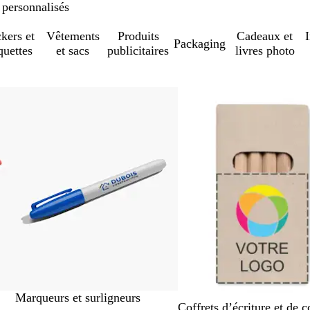
 personnalisés
ckers et
Vêtements
Produits
Cadeaux et
Packaging
quettes
et sacs
publicitaires
livres photo
Marqueurs et surligneurs
Coffrets d’écriture et de c