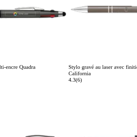
G
B
lti-encre Quadra
Stylo gravé au laser avec finit
r
o
California
i
r
a
4.3
(
6
)
s
d
v
a
e
i
c
a
s
i
u
e
x
r