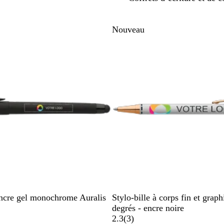
sser aux résultats filtrés
Nouveau
B
B
B
 encre gel monochrome Auralis
Stylo-bille à corps fin et grap
l
l
l
degrés - encre noire
a
a
a
a
2.3
(
3
)