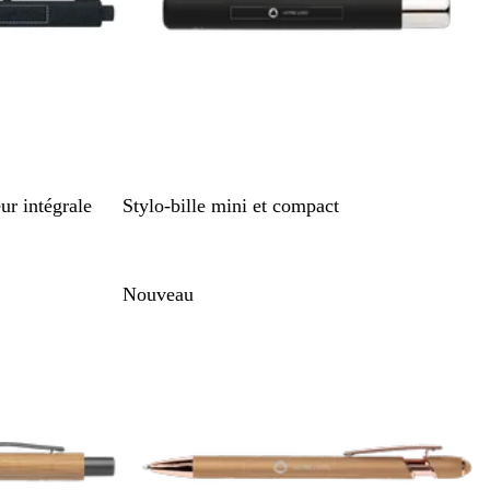
N
ur intégrale
Stylo-bille mini et compact
o
i
r
Nouveau