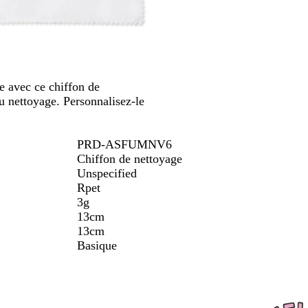
défiler
re avec ce chiffon de
u nettoyage. Personnalisez-le
PRD-ASFUMNV6
Chiffon de nettoyage
Unspecified
Rpet
3g
13cm
13cm
Basique