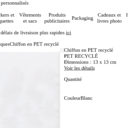
 personnalisés
ckers et
Vêtements
Produits
Cadeaux et
Packaging
quettes
et sacs
publicitaires
livres photo
élais de livraison plus rapides
ici
iques
Chiffon en PET recyclé
Image
Zoom
Utilisez
Cliquez
Chiffon en PET recyclé
zoomable
au
les
pour
PET RECYCLÉ
minimum
touches
développer
Dimensions : 13 x 13 cm
plus
Voir les détails
et
Quantité
moins
pour
zoomer
et
Couleur
Blanc
les
B
touches
l
fléchées
a
pour
n
faire
c