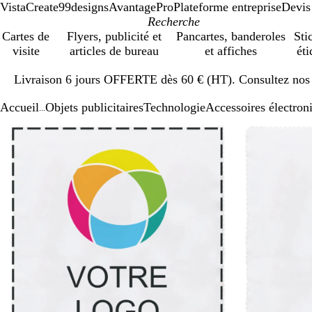
VistaCreate
99designs
AvantagePro
Plateforme entreprise
Devis
Cartes de
Flyers, publicité et
Pancartes, banderoles
Sti
visite
articles de bureau
et affiches
éti
Diapositive
Livraison 6 jours OFFERTE dès 60 € (HT). Consultez nos d
1
sur
Accueil
Objets publicitaires
Technologie
Accessoires électron
1
...
Diapositive
Image
Zoom
Utilisez
Cliquez
1
zoomable
au
les
pour
sur
minimum
touches
développer
2
plus
et
moins
pour
zoomer
et
les
touches
fléchées
pour
faire