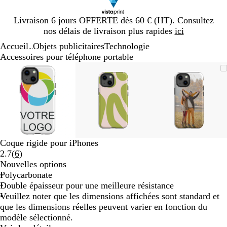
Diapositive
Livraison 6 jours OFFERTE dès 60 € (HT). Consultez
1
nos délais de livraison plus rapides
ici
sur
Accueil
Objets publicitaires
Technologie
1
...
Accessoires pour téléphone portable
Diapositive
Image
Zoom
Utilisez
Cliquez
Image
Zoom
Utilisez
Cliquez
Image
Zoom
Utilisez
Cliquez
1
zoomable
au
les
pour
zoomable
au
les
pour
zoomable
au
les
pour
sur
minimum
touches
développer
minimum
touches
développer
minimum
touches
développe
3
plus
plus
plus
et
et
et
moins
moins
moins
pour
pour
pour
zoomer
zoomer
zoomer
Coque rigide pour iPhones
et
et
et
Lire
2.7
(
6
)
les
les
les
les
Nouvelles options
touches
touches
touches
6
Polycarbonate
fléchées
fléchées
fléchées
avis
Double épaisseur pour une meilleure résistance
pour
pour
pour
Veuillez noter que les dimensions affichées sont standard et
faire
faire
faire
que les dimensions réelles peuvent varier en fonction du
défiler
défiler
défiler
modèle sélectionné.