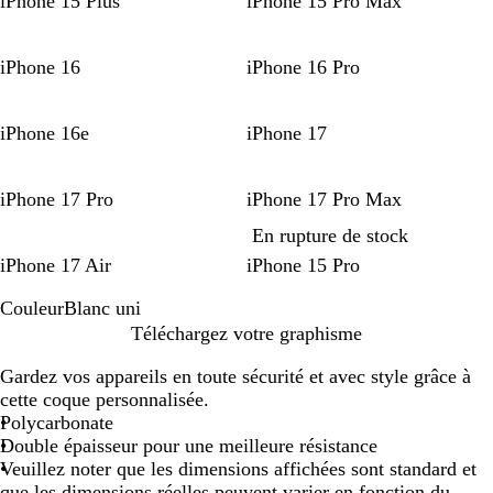
iPhone 15 Plus
iPhone 15 Pro Max
iPhone 16
iPhone 16 Pro
iPhone 16e
iPhone 17
iPhone 17 Pro
iPhone 17 Pro Max
En rupture de stock
iPhone 17 Air
iPhone 15 Pro
Couleur
Blanc uni
B
Téléchargez votre graphisme
l
Gardez vos appareils en toute sécurité et avec style grâce à
a
cette coque personnalisée.
n
Polycarbonate
c
Double épaisseur pour une meilleure résistance
u
Veuillez noter que les dimensions affichées sont standard et
n
que les dimensions réelles peuvent varier en fonction du
i