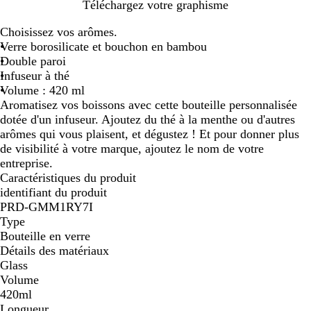
T
Téléchargez votre graphisme
r
Choisissez vos arômes.
a
Verre borosilicate et bouchon en bambou
n
Double paroi
s
Infuseur à thé
p
Volume : 420 ml
a
Aromatisez vos boissons avec cette bouteille personnalisée
r
dotée d'un infuseur. Ajoutez du thé à la menthe ou d'autres
e
arômes qui vous plaisent, et dégustez ! Et pour donner plus
n
de visibilité à votre marque, ajoutez le nom de votre
t
entreprise.
Caractéristiques du produit
identifiant du produit
PRD-GMM1RY7I
Type
Bouteille en verre
Détails des matériaux
Glass
Volume
420ml
Longueur