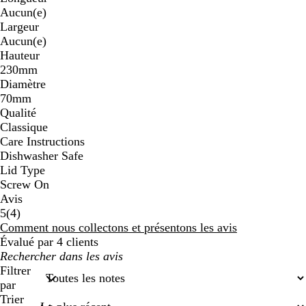
Aucun(e)
Largeur
Aucun(e)
Hauteur
230mm
Diamètre
70mm
Qualité
Classique
Care Instructions
Dishwasher Safe
Lid Type
Screw On
Avis
4
5
(
4
)
avis
Comment nous collectons et présentons les avis
Évalué par 4 clients
Mes
recherches
Filtrer
saisies
par
Trier