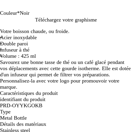
Couleur
*
Noir
T
R
N
B
A
B
Téléchargez votre graphisme
u
o
o
l
r
l
Votre boisson chaude, ou froide.
r
u
i
e
g
a
Acier inoxydable
q
g
r
u
e
n
Double paroi
u
e
n
c
Infuseur à thé
o
t
Volume : 425 ml
i
p
Savourez une bonne tasse de thé ou un café glacé pendant
s
o
vos déplacements avec cette gourde isotherme. Elle est dotée
e
l
d'un infuseur qui permet de filtrer vos préparations.
i
Personnalisez-la avec votre logo pour promouvoir votre
marque.
Caractéristiques du produit
identifiant du produit
PRD-OYYKGOKB
Type
Metal Bottle
Détails des matériaux
Stainless steel