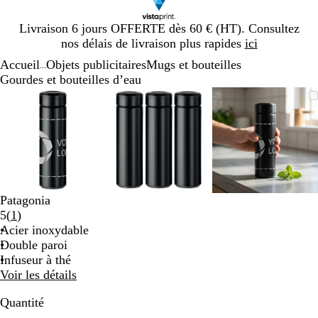
Diapositive
Livraison 6 jours OFFERTE dès 60 € (HT). Consultez
1
nos délais de livraison plus rapides
ici
sur
Accueil
Objets publicitaires
Mugs et bouteilles
1
...
Gourdes et bouteilles d’eau
Diapositive
Image
Zoom
Utilisez
Cliquez
Image
Zoom
Utilisez
Cliquez
Image
Zoom
Utilisez
Cliquez
1
zoomable
au
les
pour
zoomable
au
les
pour
zoomable
au
les
pour
sur
minimum
touches
développer
minimum
touches
développer
minimum
touches
développe
3
plus
plus
plus
et
et
et
moins
moins
moins
pour
pour
pour
zoomer
zoomer
zoomer
Patagonia
et
et
et
Lire
5
(
1
)
les
les
les
les
Acier inoxydable
touches
touches
touches
1
Double paroi
fléchées
fléchées
fléchées
avis
Infuseur à thé
pour
pour
pour
Voir les détails
faire
faire
faire
défiler
défiler
défiler
Quantité