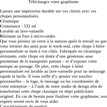
B
Téléchargez votre graphisme
l
Laissez une impression durable sur vos clients avec ces
a
chopes personnalisées.
n
Céramique
c
Contenance : 532 ml
Lavable au lave-vaisselle
Résistant au four à micro-ondes
Que vous preniez un verre à la maison après le travail ou que
vous invitiez des amis pour le week-end, cette chope à bière
personnalisée se tient à vos côtés. Fabriquée en céramique
résistante, cette chope est dotée d’une généreuse anse
permettant de la transporter partout – et d’exposer votre
marque au passage. De plus, cette chope à bière
personnalisée est lavable au lave-vaisselle pour un nettoyage
rapide et facile. Il vous suffit d’y ajouter vos touches
personnelles – le logo, le message ou les coordonnées de
votre entreprise – à l’aide de notre studio de design afin de
transformer cette chope classique en objet publicitaire
original. En cas de besoin pour finaliser votre graphisme, nos
experts seront ravis de vous aider.
Caractéristiques du produit