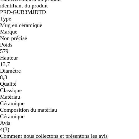
identifiant du produit
PRD-GUB3MJDTD
Type
Mug en céramique
Marque
Non précisé
Poids
579
Hauteur
13,7
Diamètre
8,3
Qualité
Classique
Matériau
Céramique
Composition du matériau
Céramique
Avis
3
4
(
3
)
avis
Comment nous collectons et présentons les avis