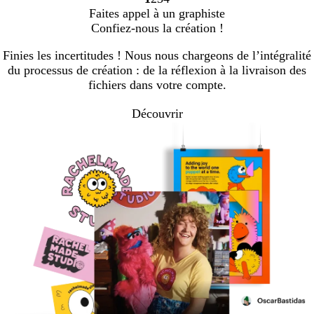
Accéder
Accéder
Accéder
Accéder
Faites appel à un graphiste
à
à
à
à
Confiez-nous la création !
la
la
la
la
page
page
page
page
Finies les incertitudes ! Nous nous chargeons de l’intégralité
du processus de création : de la réflexion à la livraison des
fichiers dans votre compte.
Découvrir