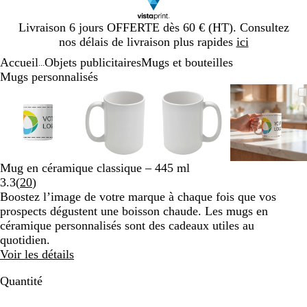
Diapositive
Livraison 6 jours OFFERTE dès 60 € (HT). Consultez
1
nos délais de livraison plus rapides
ici
sur
Accueil
Objets publicitaires
Mugs et bouteilles
1
...
Mugs personnalisés
Diapositive
Image
Zoom
Utilisez
Cliquez
Image
Zoom
Utilisez
Cliquez
Image
Zoom
Utilisez
Cliquez
Image
Zoom
Utilisez
Cliquez
1
zoomable
au
les
pour
zoomable
au
les
pour
zoomable
au
les
pour
zoomab
au
les
pour
sur
minimum
touches
développer
minimum
touches
développer
minimum
touches
développer
minim
touches
dévelop
4
plus
plus
plus
plus
et
et
et
et
moins
moins
moins
moins
Mug en céramique classique – 445 ml
pour
pour
pour
pour
Lire
3.3
(
20
)
zoomer
zoomer
zoomer
zoomer
les
Boostez l’image de votre marque à chaque fois que vos
et
et
et
et
20
prospects dégustent une boisson chaude. Les mugs en
les
les
les
les
avis
céramique personnalisés sont des cadeaux utiles au
touches
touches
touches
touches
quotidien.
fléchées
fléchées
fléchées
fléchée
Voir les détails
pour
pour
pour
pour
faire
faire
faire
faire
Quantité
défiler
défiler
défiler
défiler