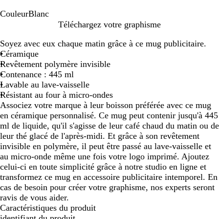
Couleur
Blanc
B
Téléchargez votre graphisme
l
Soyez avec eux chaque matin grâce à ce mug publicitaire.
a
Céramique
n
Revêtement polymère invisible
c
Contenance : 445 ml
Lavable au lave-vaisselle
Résistant au four à micro-ondes
Associez votre marque à leur boisson préférée avec ce mug
en céramique personnalisé. Ce mug peut contenir jusqu'à 445
ml de liquide, qu'il s'agisse de leur café chaud du matin ou de
leur thé glacé de l'après-midi. Et grâce à son revêtement
invisible en polymère, il peut être passé au lave-vaisselle et
au micro-onde même une fois votre logo imprimé. Ajoutez
celui-ci en toute simplicité grâce à notre studio en ligne et
transformez ce mug en accessoire publicitaire intemporel. En
cas de besoin pour créer votre graphisme, nos experts seront
ravis de vous aider.
Caractéristiques du produit
identifiant du produit