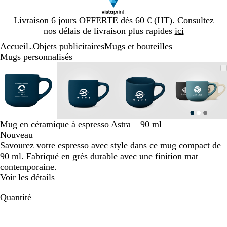
Diapositive
Livraison 6 jours OFFERTE dès 60 € (HT). Consultez
1
nos délais de livraison plus rapides
ici
sur
Accueil
Objets publicitaires
Mugs et bouteilles
1
...
Mugs personnalisés
Diapositive
Image
Zoom
Utilisez
Cliquez
Image
Zoom
Utilisez
Cliquez
Image
Zoom
Utilisez
Cliquez
Image
Zoom
Utilisez
Cliquez
1
zoomable
au
les
pour
zoomable
au
les
pour
zoomable
au
les
pour
zoomab
au
les
pour
sur
minimum
touches
développer
minimum
touches
développer
minimum
touches
développer
minim
touches
dévelop
4
plus
plus
plus
plus
et
et
et
et
moins
moins
moins
moins
Mug en céramique à espresso Astra – 90 ml
pour
pour
pour
pour
Nouveau
zoomer
zoomer
zoomer
zoomer
Savourez votre espresso avec style dans ce mug compact de
et
et
et
et
90 ml. Fabriqué en grès durable avec une finition mat
les
les
les
les
contemporaine.
touches
touches
touches
touches
Voir les détails
fléchées
fléchées
fléchées
fléchée
pour
pour
pour
pour
Quantité
faire
faire
faire
faire
défiler
défiler
défiler
défiler