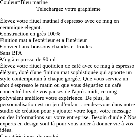
Couleur
*
Bleu marine
B
B
N
G
B
C
Téléchargez votre graphisme
l
l
o
r
l
r
Élevez votre rituel matinal d'espresso avec ce mug en
a
e
i
i
e
è
céramique élégant.
n
u
r
s
u
m
Construction en grès 100%
c
g
m
e
Finition mat à l'extérieur et à l'intérieur
l
a
Convient aux boissons chaudes et froides
a
r
Sans BPA
c
i
Mug à espresso de 90 ml
é
n
Élevez votre rituel quotidien de café avec ce mug à espresso
e
élégant, doté d'une finition mat sophistiquée qui apporte un
style contemporain à chaque gorgée. Que vous serviez un
shot d'espresso le matin ou que vous dégustiez un café
concentré lors de vos pauses de l'après-midi, ce mug
polyvalent améliore votre expérience. De plus, la
personnalisation est un jeu d’enfant : rendez-vous dans notre
studio de création pour y ajouter votre logo, votre message
ou des informations sur votre entreprise. Besoin d’aide ? Nos
experts en design sont là pour vous aider à donner vie à vos
idées.
Caractéristiques du produit