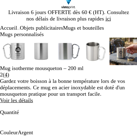
Diapositive
Livraison 6 jours OFFERTE dès 60 € (HT). Consultez
1
nos délais de livraison plus rapides
ici
sur
Accueil
Objets publicitaires
Mugs et bouteilles
1
...
Mugs personnalisés
Diapositive
Image
Zoom
Utilisez
Cliquez
Image
Zoom
Utilisez
Cliquez
Image
Zoom
Utilisez
Cliquez
Image
Zoom
Utilisez
Cliquez
Image
Zoom
Utilis
Cliqu
1
zoomable
au
les
pour
zoomable
au
les
pour
zoomable
au
les
pour
zoomable
au
les
pour
zooma
au
les
pour
sur
minimum
touches
développer
minimum
touches
développer
minimum
touches
développer
minimum
touches
développer
mini
touch
dével
5
plus
plus
plus
plus
plus
et
et
et
et
et
Mug isotherme mousqueton – 200 ml
moins
moins
moins
moins
moins
Lire
2
(
4
)
pour
pour
pour
pour
pour
les
Gardez votre boisson à la bonne température lors de vos
zoomer
zoomer
zoomer
zoomer
zoome
4
déplacements. Ce mug en acier inoxydable est doté d'un
et
et
et
et
et
avis
mousqueton pratique pour un transport facile.
les
les
les
les
les
Voir les détails
touches
touches
touches
touches
touch
fléchées
fléchées
fléchées
fléchées
fléché
Quantité
pour
pour
pour
pour
pour
faire
faire
faire
faire
faire
défiler
défiler
défiler
défiler
défile
Couleur
Argent