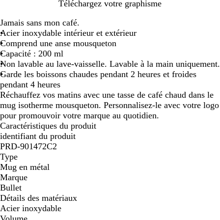
A
Téléchargez votre graphisme
r
Jamais sans mon café.
g
Acier inoxydable intérieur et extérieur
e
Comprend une anse mousqueton
n
Capacité : 200 ml
t
Non lavable au lave-vaisselle. Lavable à la main uniquement.
Garde les boissons chaudes pendant 2 heures et froides
pendant 4 heures
Réchauffez vos matins avec une tasse de café chaud dans le
mug isotherme mousqueton. Personnalisez-le avec votre logo
pour promouvoir votre marque au quotidien.
Caractéristiques du produit
identifiant du produit
PRD-901472C2
Type
Mug en métal
Marque
Bullet
Détails des matériaux
Acier inoxydable
Volume