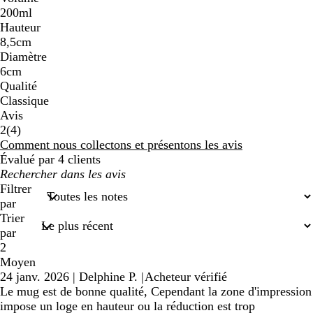
200ml
Hauteur
8,5cm
Diamètre
6cm
Qualité
Classique
Avis
4
2
(
4
)
avis
Comment nous collectons et présentons les avis
Évalué par 4 clients
Mes
recherches
Filtrer
saisies
par
Trier
par
2
Moyen
24 janv. 2026
|
Delphine P.
|
Acheteur vérifié
Le mug est de bonne qualité, Cependant la zone d'impression
impose un loge en hauteur ou la réduction est trop