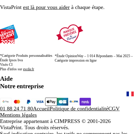
VistaPrint
est là pour vous aider
à chaque étape.
*Catégorie Produits personnalisables
*Étude OpinionWay – 1 014 Répondants – Mai 2025 –
Étude Ipsos bva
Catégorie impression en ligne
Viséo CI
Plus d'infos sur
escda.fr
Aide
Notre entreprise
01 88 24 71 80
Accueil
Politique de confidentialité
CGV
Mentions légales
Entreprise appartenant à CIMPRESS
© 2001-2026
VistaPrint. Tous droits réservés.
Sauf indication contraire, les tarifs ne comprennent pas les