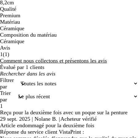
8,2cm
Qualité
Premium
Matériau
Céramique
Composition du matériau
Céramique
Avis
1
1
(
1
)
avis
Comment nous collectons et présentons les avis
Évalué par 1 clients
Mes
recherches
Filtrer
saisies
par
Trier
par
1
Reçu pour la deuxième fois avec un poque sur la penture
29 sept. 2025
|
Nolane B.
|
Acheteur vérifié
Article endommagé pour la deuxième fois
Réponse du service client VistaPrint :