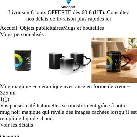
Diapositive
Livraison 6 jours OFFERTE dès 60 € (HT). Consultez
1
nos délais de livraison plus rapides
ici
sur
Accueil
Objets publicitaires
Mugs et bouteilles
1
...
Mugs personnalisés
Diapositive
Image
Zoom
Utilisez
Cliquez
Image
Zoom
Utilisez
Cliquez
Image
Zoom
Utilisez
Cliquez
1
zoomable
au
les
pour
zoomable
au
les
pour
zoomable
au
les
pour
sur
minimum
touches
développer
minimum
touches
développer
minimum
touches
développe
3
plus
plus
plus
et
et
et
moins
moins
moins
pour
pour
pour
zoomer
zoomer
zoomer
Mug magique en céramique avec anse en forme de cœur –
et
et
et
325 ml
les
les
les
Lire
1
(
1
)
touches
touches
touches
les
Vos pauses café habituelles se transforment grâce à notre
fléchées
fléchées
fléchées
1
mug noir magique qui révèle des images cachées lorsqu’il est
pour
pour
pour
avis
rempli de liquide chaud.
faire
faire
faire
Voir les détails
défiler
défiler
défiler
Quantité