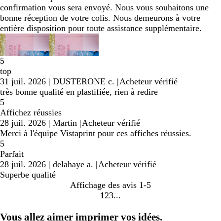
confirmation vous sera envoyé. Nous vous souhaitons une
bonne réception de votre colis. Nous demeurons à votre
entière disposition pour toute assistance supplémentaire.
5
top
31 juil. 2026
|
DUSTERONE c.
|
Acheteur vérifié
très bonne qualité en plastifiée, rien à redire
5
Affichez réussies
28 juil. 2026
|
Martin
|
Acheteur vérifié
Merci à l'équipe Vistaprint pour ces affiches réussies.
5
Parfait
28 juil. 2026
|
delahaye a.
|
Acheteur vérifié
Superbe qualité
Affichage des avis
1-5
1
2
3
Accéder
Accéder
Accéder
à
à
à
Vous allez aimer imprimer vos idées.
la
la
la