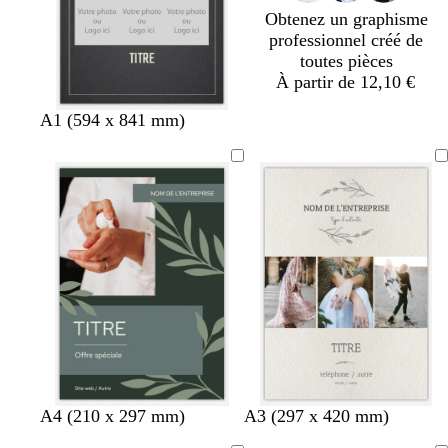
d
Obtenez un graphisme
professionnel créé de
toutes pièces
À partir de 12,10 €
g
m
b
A1 (594 x 841 mm)
r
a
l
i
r
e
s
r
u
f
o
c
o
n
a
n
f
n
c
o
a
é
n
r
c
d
é
g
c
f
f
m
A4 (210 x 297 mm)
A3 (297 x 420 mm)
r
r
a
a
a