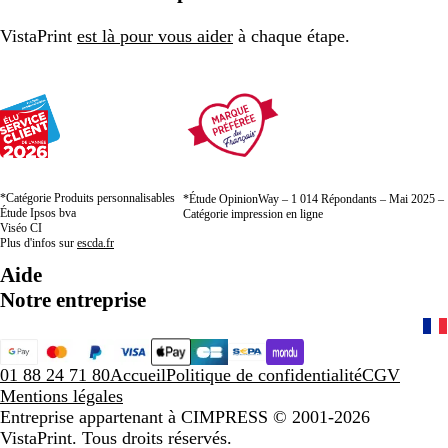
page
page
page
VistaPrint
est là pour vous aider
à chaque étape.
*Catégorie Produits personnalisables
*Étude OpinionWay – 1 014 Répondants – Mai 2025 –
Étude Ipsos bva
Catégorie impression en ligne
Viséo CI
Plus d'infos sur
escda.fr
Aide
Notre entreprise
01 88 24 71 80
Accueil
Politique de confidentialité
CGV
Mentions légales
Entreprise appartenant à CIMPRESS
© 2001-2026
VistaPrint. Tous droits réservés.