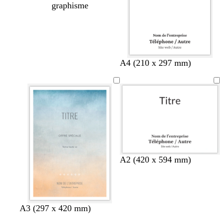
graphisme
A4 (210 x 297 mm)
n
t
b
m
v
A2 (420 x 594 mm)
o
u
o
a
e
i
r
r
r
r
r
q
d
r
t
u
e
o
o
A3 (297 x 420 mm)
o
a
n
l