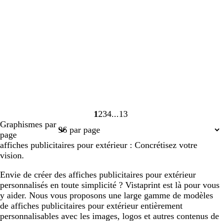
1
2
3
4
13
Page
Page
Page
Page
Page
Graphismes par
1
2
3
4
13
page
affiches publicitaires pour extérieur : Concrétisez votre
vision.
Envie de créer des affiches publicitaires pour extérieur
personnalisés en toute simplicité ? Vistaprint est là pour vous
y aider. Nous vous proposons une large gamme de modèles
de affiches publicitaires pour extérieur entièrement
personnalisables avec les images, logos et autres contenus de