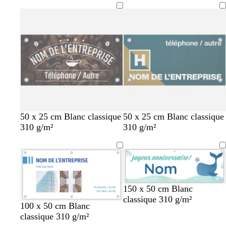
n
n
n
s
s
r
s
c
c
c
f
f
f
o
o
o
n
n
n
c
c
c
é
é
é
b
o
d
g
50 x 25 cm Blanc classique
50 x 25 cm Blanc classique
l
r
o
r
310 g/m²
310 g/m²
e
a
r
i
u
n
é
s
c
g
f
a
e
o
n
n
150 x 50 cm Blanc
a
c
classique 310 g/m²
r
é
b
b
c
n
b
b
100 x 50 cm Blanc
d
l
l
r
o
l
l
classique 310 g/m²