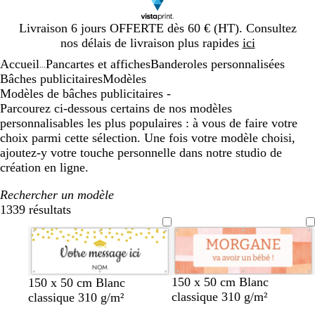
Diapositive
Livraison 6 jours OFFERTE dès 60 € (HT). Consultez
1
nos délais de livraison plus rapides
ici
sur
Accueil
Pancartes et affiches
Banderoles personnalisées
1
...
Bâches publicitaires
Modèles
Modèles de bâches publicitaires -
Parcourez ci-dessous certains de nos modèles
personnalisables les plus populaires : à vous de faire votre
choix parmi cette sélection. Une fois votre modèle choisi,
ajoutez-y votre touche personnelle dans notre studio de
création en ligne.
Rechercher un modèle
1339 résultats
Filtres
b
b
b
g
g
n
g
150 x 50 cm Blanc
150 x 50 cm Blanc
l
l
l
r
r
o
r
classique 310 g/m²
classique 310 g/m²
a
a
a
i
i
i
i