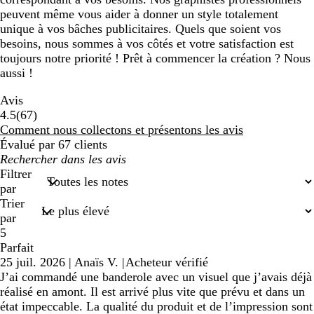
peuvent même vous aider à donner un style totalement
unique à vos bâches publicitaires. Quels que soient vos
besoins, nous sommes à vos côtés et votre satisfaction est
toujours notre priorité ! Prêt à commencer la création ? Nous
aussi !
Avis
67
4.5
(
67
)
avis
Comment nous collectons et présentons les avis
Évalué par 67 clients
Mes
recherches
Filtrer
saisies
par
Trier
par
5
Parfait
25 juil. 2026
|
Anaïs V.
|
Acheteur vérifié
J’ai commandé une banderole avec un visuel que j’avais déjà
réalisé en amont. Il est arrivé plus vite que prévu et dans un
état impeccable. La qualité du produit et de l’impression sont