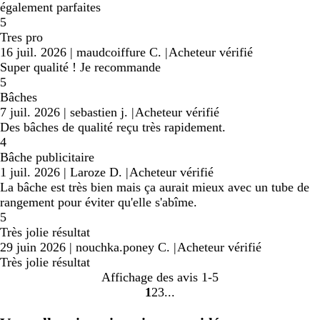
également parfaites
5
Tres pro
16 juil. 2026
|
maudcoiffure C.
|
Acheteur vérifié
Super qualité ! Je recommande
5
Bâches
7 juil. 2026
|
sebastien j.
|
Acheteur vérifié
Des bâches de qualité reçu très rapidement.
4
Bâche publicitaire
1 juil. 2026
|
Laroze D.
|
Acheteur vérifié
La bâche est très bien mais ça aurait mieux avec un tube de
rangement pour éviter qu'elle s'abîme.
5
Très jolie résultat
29 juin 2026
|
nouchka.poney C.
|
Acheteur vérifié
Très jolie résultat
Affichage des avis
1-5
1
2
3
Accéder
Accéder
Accéder
à
à
à