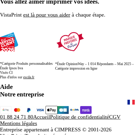
Vous allez aimer imprimer vos idées.
la
la
la
page
page
page
VistaPrint
est là pour vous aider
à chaque étape.
*Catégorie Produits personnalisables
*Étude OpinionWay – 1 014 Répondants – Mai 2025 –
Étude Ipsos bva
Catégorie impression en ligne
Viséo CI
Plus d'infos sur
escda.fr
Aide
Notre entreprise
01 88 24 71 80
Accueil
Politique de confidentialité
CGV
Mentions légales
Entreprise appartenant à CIMPRESS
© 2001-2026