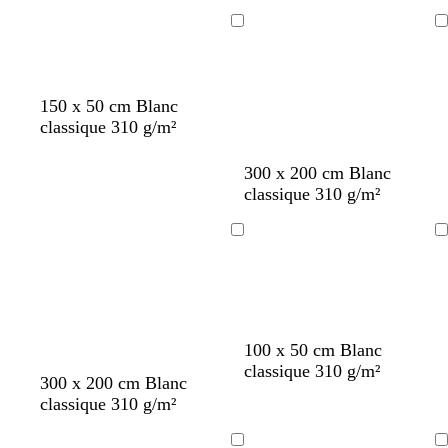
s
s
a
i
e
e
n
s
Chargement
Chargement
c
c
c
l
l
a
a
150 x 50 cm Blanc
i
i
classique 310 g/m²
r
r
300 x 200 cm Blanc
classique 310 g/m²
Chargement
Chargement
b
m
g
b
b
l
g
n
100 x 50 cm Blanc
l
a
r
l
l
i
r
o
classique 310 g/m²
300 x 200 cm Blanc
a
u
i
a
a
l
i
i
classique 310 g/m²
n
v
s
n
n
a
s
r
c
e
f
c
c
s
f