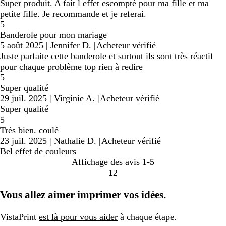
Super produit. A fait l effet escompté pour ma fille et ma
petite fille. Je recommande et je referai.
5
Banderole pour mon mariage
5 août 2025
|
Jennifer D.
|
Acheteur vérifié
Juste parfaite cette banderole et surtout ils sont très réactif
pour chaque problème top rien à redire
5
Super qualité
29 juil. 2025
|
Virginie A.
|
Acheteur vérifié
Super qualité
5
Très bien. coulé
23 juil. 2025
|
Nathalie D.
|
Acheteur vérifié
Bel effet de couleurs
Affichage des avis
1-5
1
2
Accéder
Accéder
à
à
Vous allez aimer imprimer vos idées.
la
la
page
page
VistaPrint
est là pour vous aider
à chaque étape.