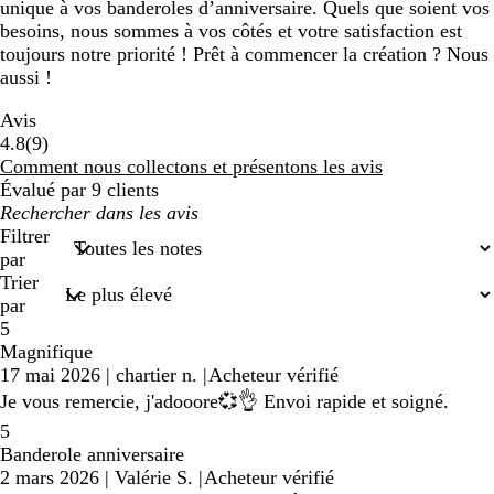
unique à vos banderoles d’anniversaire. Quels que soient vos
besoins, nous sommes à vos côtés et votre satisfaction est
toujours notre priorité ! Prêt à commencer la création ? Nous
aussi !
Avis
9
4.8
(
9
)
avis
Comment nous collectons et présentons les avis
Évalué par 9 clients
Mes
recherches
Filtrer
saisies
par
Trier
par
5
Magnifique
17 mai 2026
|
chartier n.
|
Acheteur vérifié
Je vous remercie, j'adooore💞👌 Envoi rapide et soigné.
5
Banderole anniversaire
2 mars 2026
|
Valérie S.
|
Acheteur vérifié