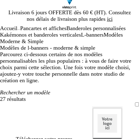
Diapositive
Livraison 6 jours OFFERTE dès 60 € (HT). Consultez
1
nos délais de livraison plus rapides
ici
sur
Accueil
Pancartes et affiches
Banderoles personnalisées
1
...
Kakémonos et banderoles verticales
L-banners
Modèles
Moderne & Simple
Modèles de l-banners - moderne & simple
Parcourez ci-dessous certains de nos modèles
personnalisables les plus populaires : à vous de faire votre
choix parmi cette sélection. Une fois votre modèle choisi,
ajoutez-y votre touche personnelle dans notre studio de
création en ligne.
Rechercher un modèle
27 résultats
Filtres