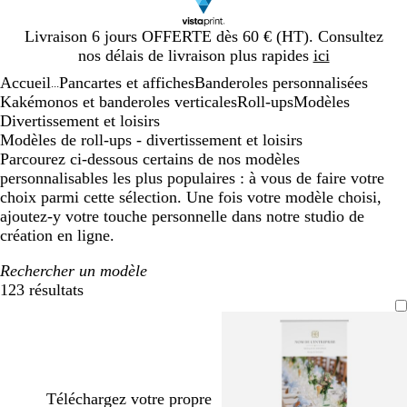
Diapositive
Livraison 6 jours OFFERTE dès 60 € (HT). Consultez
1
nos délais de livraison plus rapides
ici
sur
Accueil
Pancartes et affiches
Banderoles personnalisées
1
...
Kakémonos et banderoles verticales
Roll-ups
Modèles
Divertissement et loisirs
Modèles de roll-ups - divertissement et loisirs
Parcourez ci-dessous certains de nos modèles
personnalisables les plus populaires : à vous de faire votre
choix parmi cette sélection. Une fois votre modèle choisi,
ajoutez-y votre touche personnelle dans notre studio de
création en ligne.
Rechercher un modèle
123 résultats
Filtres
Téléchargez votre propre