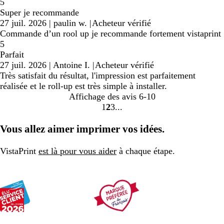
5
Super je recommande
27 juil. 2026
|
paulin w.
|
Acheteur vérifié
Commande d’un rool up je recommande fortement vistaprint
5
Parfait
27 juil. 2026
|
Antoine I.
|
Acheteur vérifié
Très satisfait du résultat, l'impression est parfaitement
réalisée et le roll-up est très simple à installer.
Affichage des avis
6-10
1
2
3
Accéder
Accéder
Accéder
à
à
à
Vous allez aimer imprimer vos idées.
la
la
la
page
page
page
VistaPrint
est là pour vous aider
à chaque étape.