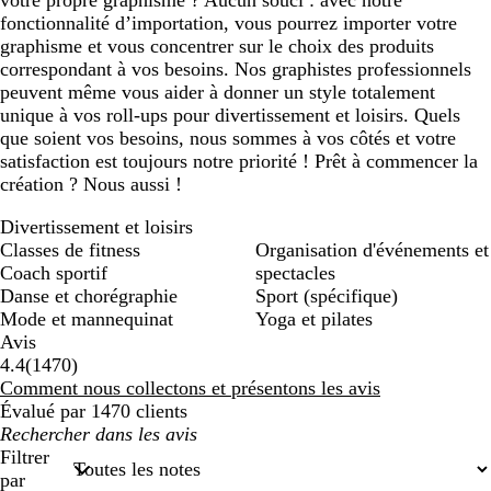
votre propre graphisme ? Aucun souci : avec notre
fonctionnalité d’importation, vous pourrez importer votre
graphisme et vous concentrer sur le choix des produits
correspondant à vos besoins. Nos graphistes professionnels
peuvent même vous aider à donner un style totalement
unique à vos roll-ups pour divertissement et loisirs. Quels
que soient vos besoins, nous sommes à vos côtés et votre
satisfaction est toujours notre priorité ! Prêt à commencer la
création ? Nous aussi !
Divertissement et loisirs
Classes de fitness
Organisation d'événements et
Coach sportif
spectacles
Danse et chorégraphie
Sport (spécifique)
Mode et mannequinat
Yoga et pilates
Avis
1470
4.4
(
1470
)
avis
Comment nous collectons et présentons les avis
Évalué par 1470 clients
Mes
recherches
Filtrer
saisies
par