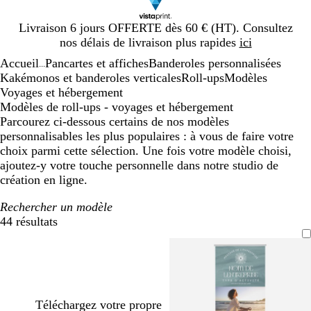
Diapositive
Livraison 6 jours OFFERTE dès 60 € (HT). Consultez
1
nos délais de livraison plus rapides
ici
sur
Accueil
Pancartes et affiches
Banderoles personnalisées
1
...
Kakémonos et banderoles verticales
Roll-ups
Modèles
Voyages et hébergement
Modèles de roll-ups - voyages et hébergement
Parcourez ci-dessous certains de nos modèles
personnalisables les plus populaires : à vous de faire votre
choix parmi cette sélection. Une fois votre modèle choisi,
ajoutez-y votre touche personnelle dans notre studio de
création en ligne.
Rechercher un modèle
44 résultats
Filtres
Téléchargez votre propre