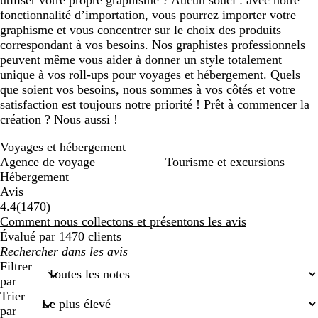
utiliser votre propre graphisme ? Aucun souci : avec notre
fonctionnalité d’importation, vous pourrez importer votre
graphisme et vous concentrer sur le choix des produits
correspondant à vos besoins. Nos graphistes professionnels
peuvent même vous aider à donner un style totalement
unique à vos roll-ups pour voyages et hébergement. Quels
que soient vos besoins, nous sommes à vos côtés et votre
satisfaction est toujours notre priorité ! Prêt à commencer la
création ? Nous aussi !
Voyages et hébergement
Agence de voyage
Tourisme et excursions
Hébergement
Avis
1470
4.4
(
1470
)
avis
Comment nous collectons et présentons les avis
Évalué par 1470 clients
Mes
recherches
Filtrer
saisies
par
Trier
par