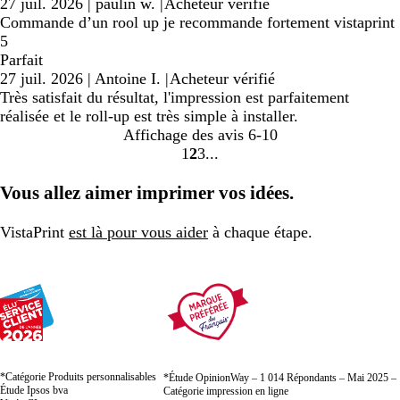
27 juil. 2026
|
paulin w.
|
Acheteur vérifié
Commande d’un rool up je recommande fortement vistaprint
5
Parfait
27 juil. 2026
|
Antoine I.
|
Acheteur vérifié
Très satisfait du résultat, l'impression est parfaitement
réalisée et le roll-up est très simple à installer.
Affichage des avis
6-10
1
2
3
Accéder
Accéder
Accéder
à
à
à
Vous allez aimer imprimer vos idées.
la
la
la
page
page
page
VistaPrint
est là pour vous aider
à chaque étape.
*Catégorie Produits personnalisables
*Étude OpinionWay – 1 014 Répondants – Mai 2025 –
Étude Ipsos bva
Catégorie impression en ligne