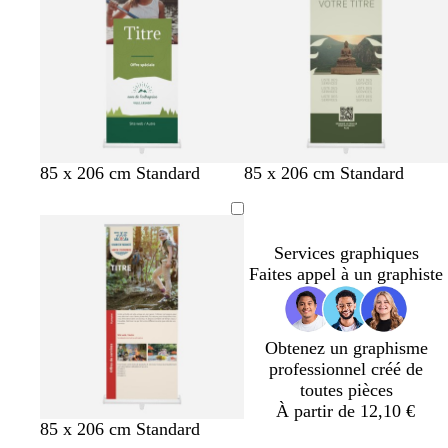
n
c
c
e
c
d
d
l
l
l
’
e
a
a
a
e
i
i
i
a
r
r
r
u
f
f
f
b
85 x 206 cm Standard
85 x 206 cm Standard
a
a
a
l
u
u
u
a
v
v
v
n
Services graphiques
e
e
e
c
Faites appel à un graphiste
Obtenez un graphisme
professionnel créé de
toutes pièces
À partir de 12,10 €
c
v
b
c
b
85 x 206 cm Standard