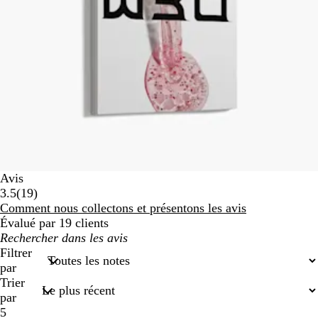
Avis
19
3.5
(
19
)
avis
Comment nous collectons et présentons les avis
Évalué par 19 clients
Mes
recherches
Filtrer
saisies
par
Trier
par
5