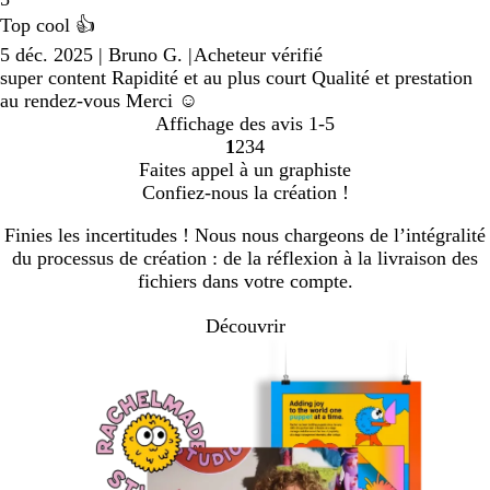
Top cool 👍
5 déc. 2025
|
Bruno G.
|
Acheteur vérifié
super content Rapidité et au plus court Qualité et prestation
au rendez-vous Merci ☺️
Affichage des avis
1-5
1
2
3
4
aller
aller
aller
aller
Faites appel à un graphiste
à
à
à
à
Confiez-nous la création !
la
la
la
la
page
page
page
page
Finies les incertitudes ! Nous nous chargeons de l’intégralité
1
2
3
4
du processus de création : de la réflexion à la livraison des
fichiers dans votre compte.
Découvrir