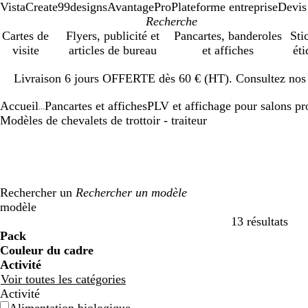
VistaCreate
99designs
AvantagePro
Plateforme entreprise
Devis
Cartes de
Flyers, publicité et
Pancartes, banderoles
Sti
visite
articles de bureau
et affiches
éti
Diapositive
Livraison 6 jours OFFERTE dès 60 € (HT). Consultez nos d
1
sur
Accueil
Pancartes et affiches
PLV et affichage pour salons pr
1
...
Modèles de chevalets de trottoir - traiteur
Rechercher un
modèle
13 résultats
Filtres
Pack
Couleur du cadre
Activité
Voir toutes les catégories
Activité