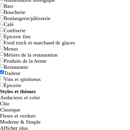
Alimentation biologique
Bars
Boucherie
Boulangerie/pâtisserie
Café
Confiserie
Epicerie fine
Food truck et marchand de glaces
Menus
Métiers de la restauration
c
f
r
a
b
g
Produits de la ferme
r
a
o
c
l
r
Restaurants
è
u
u
i
e
i
Traiteur
m
v
g
e
u
s
Vins et spiritueux
e
e
e
r
c
c
Épicerie
l
l
Styles et thèmes
a
a
Audacieux et color
i
i
Chic
r
r
Classique
Fleurs et verdure
Moderne & Simple
Afficher plus