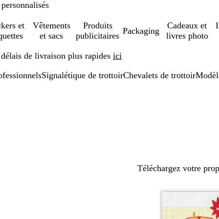
 personnalisés
ckers et
Vêtements
Produits
Cadeaux et
Packaging
quettes
et sacs
publicitaires
livres photo
élais de livraison plus rapides
ici
ofessionnels
Signalétique de trottoir
Chevalets de trottoir
Modèl
Téléchargez votre pro