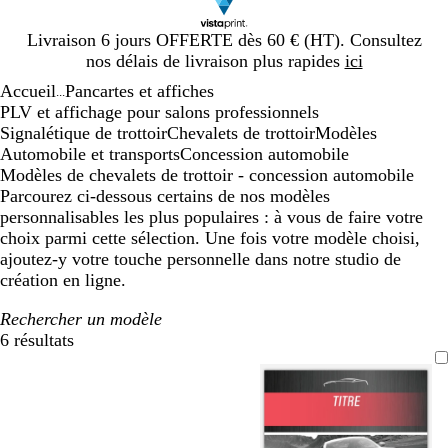
Diapositive
Livraison 6 jours OFFERTE dès 60 € (HT). Consultez
1
nos délais de livraison plus rapides
ici
sur
Accueil
Pancartes et affiches
1
...
PLV et affichage pour salons professionnels
Signalétique de trottoir
Chevalets de trottoir
Modèles
Automobile et transports
Concession automobile
Modèles de chevalets de trottoir - concession automobile
Parcourez ci-dessous certains de nos modèles
personnalisables les plus populaires : à vous de faire votre
choix parmi cette sélection. Une fois votre modèle choisi,
ajoutez-y votre touche personnelle dans notre studio de
création en ligne.
Rechercher un modèle
6 résultats
Filtres