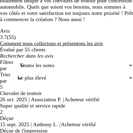
totalement unique à vos chevalets de trottoir pour concession
automobile. Quels que soient vos besoins, nous sommes à
vos côtés et votre satisfaction est toujours notre priorité ! Prêt
à commencer la création ? Nous aussi !
Avis
55
3.7
(
55
)
avis
Comment nous collectons et présentons les avis
Évalué par 55 clients
Mes
recherches
Filtrer
saisies
par
Trier
par
5
Chevalet de trottoir
26 oct. 2025
|
Association P.
|
Acheteur vérifié
Super qualité et service rapide
2
Déçue
15 sept. 2025
|
Anthony L.
|
Acheteur vérifié
Déçue de l'impression