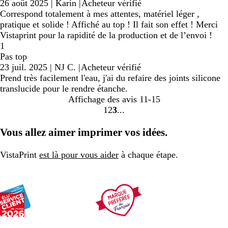
26 août 2025
|
Karin
|
Acheteur vérifié
Correspond totalement à mes attentes, matériel léger ,
pratique et solide ! Affiché au top ! Il fait son effet ! Merci
Vistaprint pour la rapidité de la production et de l’envoi !
1
Pas top
23 juil. 2025
|
NJ C.
|
Acheteur vérifié
Prend très facilement l'eau, j'ai du refaire des joints silicone
translucide pour le rendre étanche.
Affichage des avis
11-15
1
2
3
Accéder
Accéder
Accéder
à
à
à
Vous allez aimer imprimer vos idées.
la
la
la
page
page
page
VistaPrint
est là pour vous aider
à chaque étape.