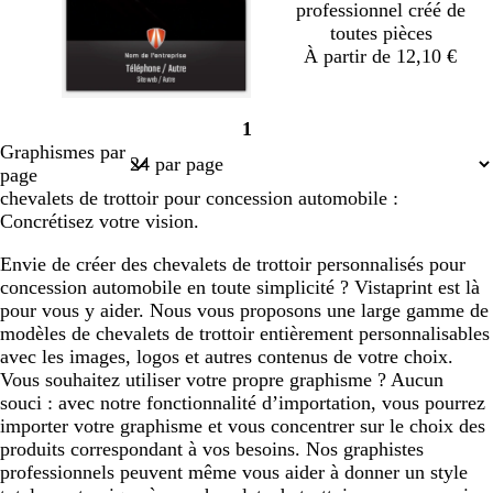
professionnel créé de
toutes pièces
À partir de 12,10 €
n
n
n
n
1
o
o
o
o
Page
Graphismes par
i
i
i
i
1
page
r
r
r
r
chevalets de trottoir pour concession automobile :
Concrétisez votre vision.
Envie de créer des chevalets de trottoir personnalisés pour
concession automobile en toute simplicité ? Vistaprint est là
pour vous y aider. Nous vous proposons une large gamme de
modèles de chevalets de trottoir entièrement personnalisables
avec les images, logos et autres contenus de votre choix.
Vous souhaitez utiliser votre propre graphisme ? Aucun
souci : avec notre fonctionnalité d’importation, vous pourrez
importer votre graphisme et vous concentrer sur le choix des
produits correspondant à vos besoins. Nos graphistes
professionnels peuvent même vous aider à donner un style