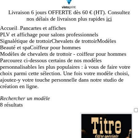
Diapositive
Livraison 6 jours OFFERTE dès 60 € (HT). Consultez
1
nos délais de livraison plus rapides
ici
sur
Accueil
Pancartes et affiches
1
...
PLV et affichage pour salons professionnels
Signalétique de trottoir
Chevalets de trottoir
Modèles
Beauté et spa
Coiffeur pour hommes
Modèles de chevalets de trottoir - coiffeur pour hommes
Parcourez ci-dessous certains de nos modèles
personnalisables les plus populaires : à vous de faire votre
choix parmi cette sélection. Une fois votre modèle choisi,
ajoutez-y votre touche personnelle dans notre studio de
création en ligne.
Rechercher un modèle
8 résultats
Filtres