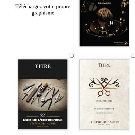
Téléchargez votre propre
graphisme
n
b
b
f
f
c
f