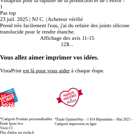
Vistaprint pour la rapidité de la production et de l’envoi !
1
Pas top
23 juil. 2025
|
NJ C.
|
Acheteur vérifié
Prend très facilement l'eau, j'ai du refaire des joints silicone
translucide pour le rendre étanche.
Affichage des avis
11-15
1
2
3
Accéder
Accéder
Accéder
à
à
à
Vous allez aimer imprimer vos idées.
la
la
la
page
page
page
VistaPrint
est là pour vous aider
à chaque étape.
*Catégorie Produits personnalisables
*Étude OpinionWay – 1 014 Répondants – Mai 2025 –
Étude Ipsos bva
Catégorie impression en ligne
Viséo CI
Plus d'infos sur
escda.fr