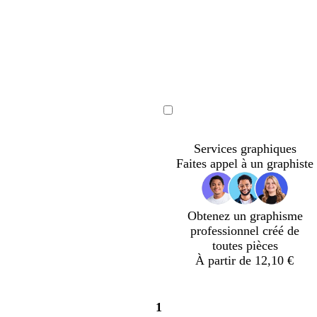
f
g
v
a
r
e
Chargement
u
i
r
v
s
t
Services graphiques
e
c
d
Faites appel à un graphiste
l
’
a
e
i
a
Obtenez un graphisme
r
u
professionnel créé de
toutes pièces
À partir de 12,10 €
1
Page