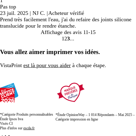
1
Pas top
23 juil. 2025
|
NJ C.
|
Acheteur vérifié
Prend très facilement l'eau, j'ai du refaire des joints silicone
translucide pour le rendre étanche.
Affichage des avis
11-15
1
2
3
Accéder
Accéder
Accéder
à
à
à
Vous allez aimer imprimer vos idées.
la
la
la
page
page
page
VistaPrint
est là pour vous aider
à chaque étape.
*Catégorie Produits personnalisables
*Étude OpinionWay – 1 014 Répondants – Mai 2025 –
Étude Ipsos bva
Catégorie impression en ligne
Viséo CI
Plus d'infos sur
escda.fr