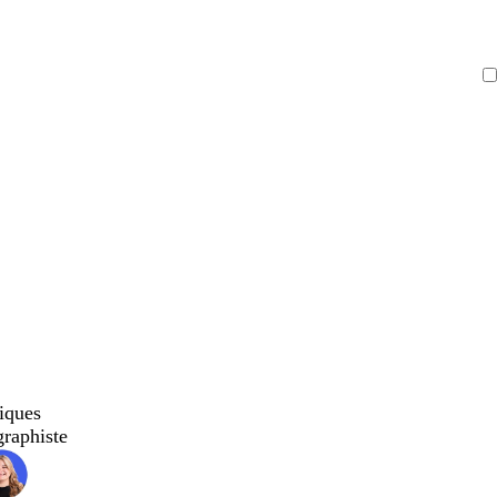
iques
graphiste