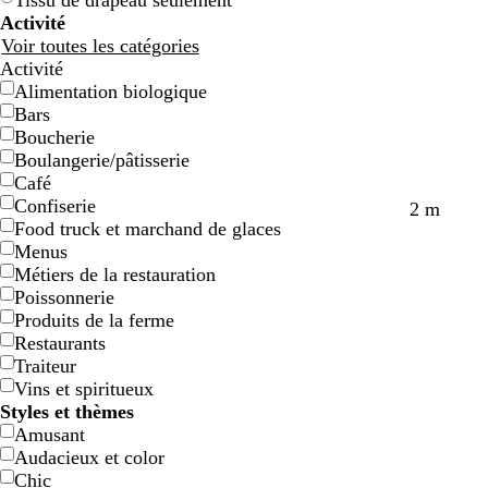
Tissu de drapeau seulement
Activité
Voir toutes les catégories
Activité
Alimentation biologique
Bars
Boucherie
Boulangerie/pâtisserie
Café
Confiserie
d
r
b
r
2 m
Food truck et marchand de glaces
o
o
l
o
Menus
r
u
e
s
Métiers de la restauration
é
g
u
e
Poissonnerie
e
Produits de la ferme
Restaurants
Traiteur
Vins et spiritueux
Styles et thèmes
Amusant
Audacieux et color
Chic