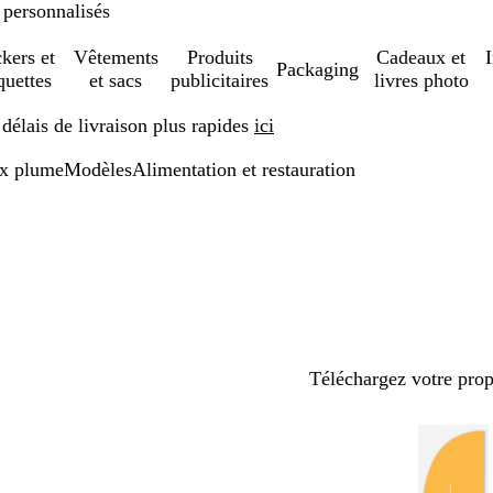
 personnalisés
ckers et
Vêtements
Produits
Cadeaux et
Packaging
quettes
et sacs
publicitaires
livres photo
élais de livraison plus rapides
ici
x plume
Modèles
Alimentation et restauration
Téléchargez votre pro