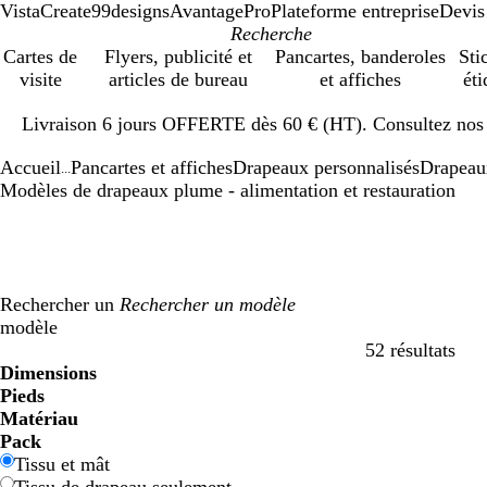
VistaCreate
99designs
AvantagePro
Plateforme entreprise
Devis
Cartes de
Flyers, publicité et
Pancartes, banderoles
Sti
visite
articles de bureau
et affiches
éti
Diapositive
Livraison 6 jours OFFERTE dès 60 € (HT). Consultez nos d
1
sur
Accueil
Pancartes et affiches
Drapeaux personnalisés
Drapeau
1
...
Modèles de drapeaux plume - alimentation et restauration
Rechercher un
modèle
52 résultats
Filtres
Dimensions
Pieds
Matériau
Pack
Tissu et mât