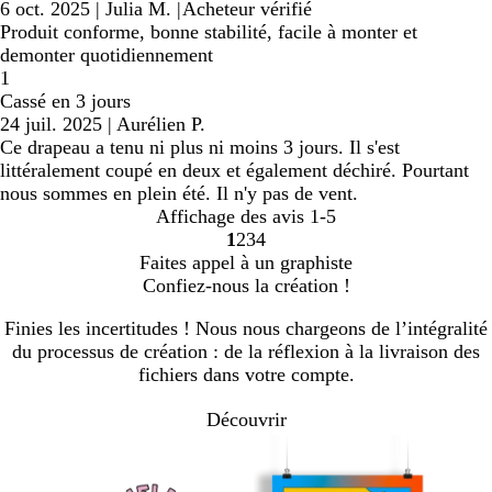
6 oct. 2025
|
Julia M.
|
Acheteur vérifié
Produit conforme, bonne stabilité, facile à monter et
demonter quotidiennement
1
Cassé en 3 jours
24 juil. 2025
|
Aurélien P.
Ce drapeau a tenu ni plus ni moins 3 jours. Il s'est
littéralement coupé en deux et également déchiré. Pourtant
nous sommes en plein été. Il n'y pas de vent.
Affichage des avis
1-5
1
2
3
4
Accéder
Accéder
Accéder
Accéder
Faites appel à un graphiste
à
à
à
à
Confiez-nous la création !
la
la
la
la
page
page
page
page
Finies les incertitudes ! Nous nous chargeons de l’intégralité
du processus de création : de la réflexion à la livraison des
fichiers dans votre compte.
Découvrir