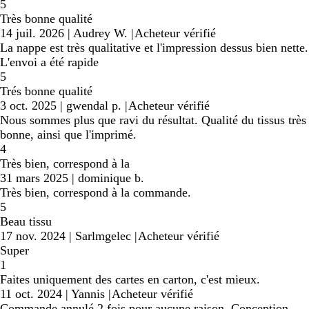
5
Très bonne qualité
14 juil. 2026
|
Audrey W.
|
Acheteur vérifié
La nappe est très qualitative et l'impression dessus bien nette.
L'envoi a été rapide
5
Trés bonne qualité
3 oct. 2025
|
gwendal p.
|
Acheteur vérifié
Nous sommes plus que ravi du résultat. Qualité du tissus très
bonne, ainsi que l'imprimé.
4
Très bien, correspond à la
31 mars 2025
|
dominique b.
Très bien, correspond à la commande.
5
Beau tissu
17 nov. 2024
|
Sarlmgelec
|
Acheteur vérifié
Super
1
Faites uniquement des cartes en carton, c'est mieux.
11 oct. 2024
|
Yannis
|
Acheteur vérifié
Commande annulé 2 fois pour aucune raison. Conception