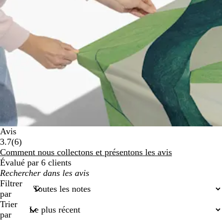
Avis
6
3.7
(
6
)
avis
Comment nous collectons et présentons les avis
Évalué par 6 clients
Mes
recherches
Filtrer
saisies
par
Trier
par