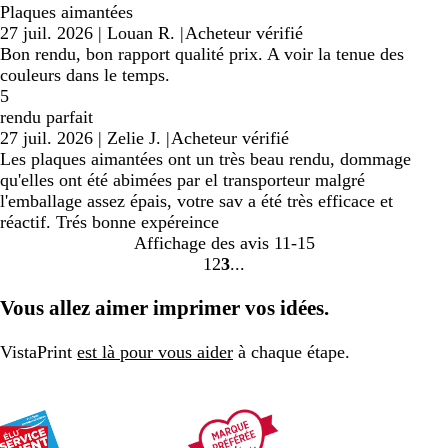
Plaques aimantées
27 juil. 2026
|
Louan R.
|
Acheteur vérifié
Bon rendu, bon rapport qualité prix. A voir la tenue des
couleurs dans le temps.
5
rendu parfait
27 juil. 2026
|
Zelie J.
|
Acheteur vérifié
Les plaques aimantées ont un très beau rendu, dommage
qu'elles ont été abimées par el transporteur malgré
l'emballage assez épais, votre sav a été très efficace et
réactif. Trés bonne expéreince
Affichage des avis
11-15
1
2
3
Accéder
Accéder
Accéder
à
à
à
Vous allez aimer imprimer vos idées.
la
la
la
page
page
page
VistaPrint
est là pour vous aider
à chaque étape.