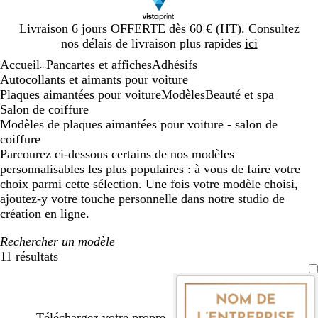
Diapositive
Livraison 6 jours OFFERTE dès 60 € (HT). Consultez
1
nos délais de livraison plus rapides
ici
sur
Accueil
Pancartes et affiches
Adhésifs
1
...
Autocollants et aimants pour voiture
Plaques aimantées pour voiture
Modèles
Beauté et spa
Salon de coiffure
Modèles de plaques aimantées pour voiture - salon de
coiffure
Parcourez ci-dessous certains de nos modèles
personnalisables les plus populaires : à vous de faire votre
choix parmi cette sélection. Une fois votre modèle choisi,
ajoutez-y votre touche personnelle dans notre studio de
création en ligne.
Rechercher un modèle
11 résultats
Filtres
Téléchargez votre propre