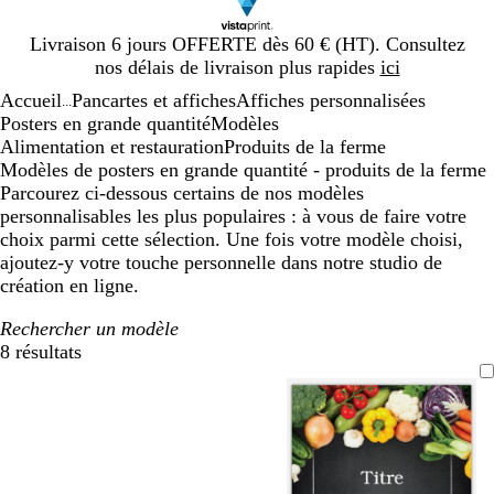
Diapositive
Livraison 6 jours OFFERTE dès 60 € (HT). Consultez
1
nos délais de livraison plus rapides
ici
sur
Accueil
Pancartes et affiches
Affiches personnalisées
1
...
Posters en grande quantité
Modèles
Alimentation et restauration
Produits de la ferme
Modèles de posters en grande quantité - produits de la ferme
Parcourez ci-dessous certains de nos modèles
personnalisables les plus populaires : à vous de faire votre
choix parmi cette sélection. Une fois votre modèle choisi,
ajoutez-y votre touche personnelle dans notre studio de
création en ligne.
Rechercher un modèle
8 résultats
Filtres