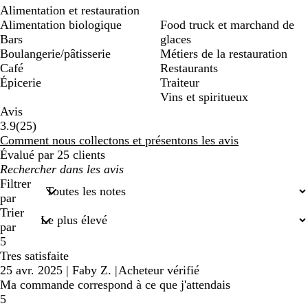
Alimentation et restauration
Alimentation biologique
Food truck et marchand de
Bars
glaces
Boulangerie/pâtisserie
Métiers de la restauration
Café
Restaurants
Épicerie
Traiteur
Vins et spiritueux
Avis
25
3.9
(
25
)
avis
Comment nous collectons et présentons les avis
Évalué par 25 clients
Mes
recherches
Filtrer
saisies
par
Trier
par
5
Tres satisfaite
25 avr. 2025
|
Faby Z.
|
Acheteur vérifié
Ma commande correspond à ce que j'attendais
5