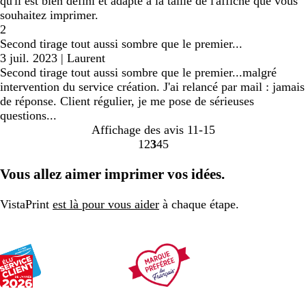
qu'il est bien défini et adapté à la taille de l'affiche que vous
souhaitez imprimer.
2
Second tirage tout aussi sombre que le premier...
3 juil. 2023
|
Laurent
Second tirage tout aussi sombre que le premier...malgré
intervention du service création. J'ai relancé par mail : jamais
de réponse. Client régulier, je me pose de sérieuses
questions...
Affichage des avis
11-15
1
2
3
4
5
Accéder
Accéder
Accéder
Accéder
Accéder
à
à
à
à
à
Vous allez aimer imprimer vos idées.
la
la
la
la
la
page
page
page
page
page
VistaPrint
est là pour vous aider
à chaque étape.