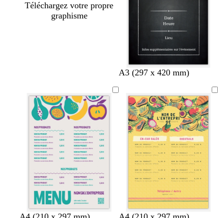
Téléchargez votre propre
graphisme
A3 (297 x 420 mm)
g
g
g
v
r
j
b
r
b
v
A4 (210 x 297 mm)
A4 (210 x 297 mm)