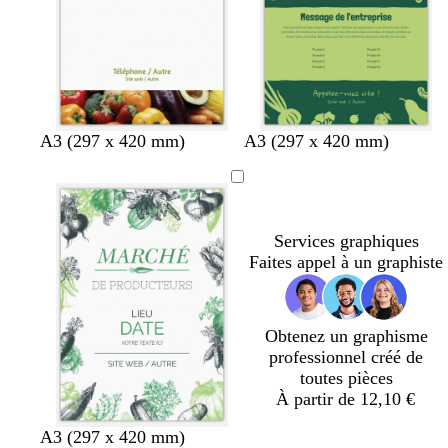
n
c
é
v
j
v
b
b
A3 (297 x 420 mm)
A3 (297 x 420 mm)
e
a
e
o
l
r
u
r
r
e
t
n
t
d
u
f
e
f
e
f
Services graphiques
o
o
a
o
Faites appel à un graphiste
r
r
u
n
ê
ê
x
c
t
t
é
Obtenez un graphisme
professionnel créé de
toutes pièces
À partir de 12,10 €
b
f
b
g
c
A3 (297 x 420 mm)