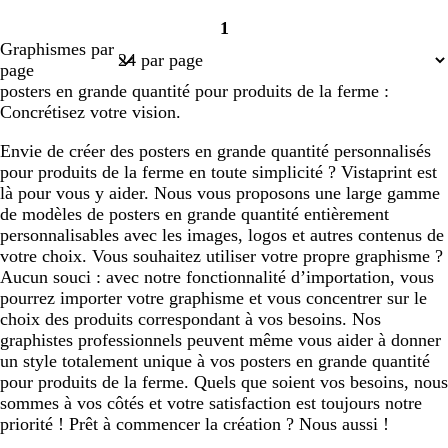
l
a
l
r
r
1
a
u
a
i
è
Page
Graphismes par
n
v
n
s
m
1
page
c
e
c
f
e
posters en grande quantité pour produits de la ferme :
o
Concrétisez votre vision.
n
c
Envie de créer des posters en grande quantité personnalisés
é
pour produits de la ferme en toute simplicité ? Vistaprint est
là pour vous y aider. Nous vous proposons une large gamme
de modèles de posters en grande quantité entièrement
personnalisables avec les images, logos et autres contenus de
votre choix. Vous souhaitez utiliser votre propre graphisme ?
Aucun souci : avec notre fonctionnalité d’importation, vous
pourrez importer votre graphisme et vous concentrer sur le
choix des produits correspondant à vos besoins. Nos
graphistes professionnels peuvent même vous aider à donner
un style totalement unique à vos posters en grande quantité
pour produits de la ferme. Quels que soient vos besoins, nous
sommes à vos côtés et votre satisfaction est toujours notre
priorité ! Prêt à commencer la création ? Nous aussi !