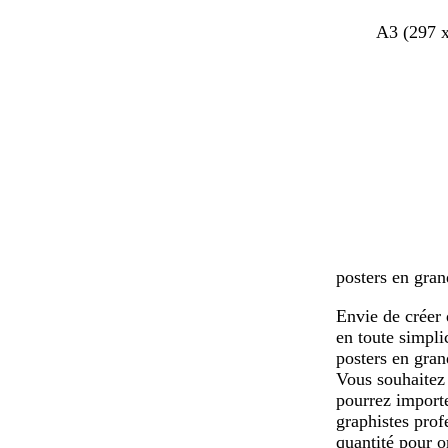
v
s
b
A3 (297 
e
a
l
r
u
e
t
m
u
o
f
n
o
n
c
é
posters en gran
Envie de créer 
en toute simpli
posters en gran
Vous souhaitez 
pourrez importe
graphistes prof
quantité pour o