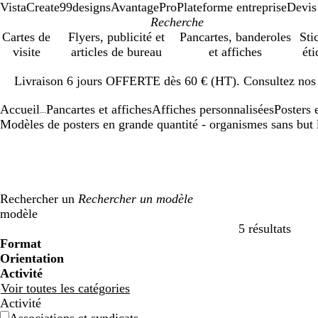
VistaCreate
99designs
AvantagePro
Plateforme entreprise
Devis
Cartes de
Flyers, publicité et
Pancartes, banderoles
Sti
visite
articles de bureau
et affiches
éti
Diapositive
Livraison 6 jours OFFERTE dès 60 € (HT). Consultez nos d
1
sur
Accueil
Pancartes et affiches
Affiches personnalisées
Posters 
1
...
Modèles de posters en grande quantité - organismes sans but lu
Rechercher un
modèle
5 résultats
Filtres
Format
Orientation
Activité
Voir toutes les catégories
Activité