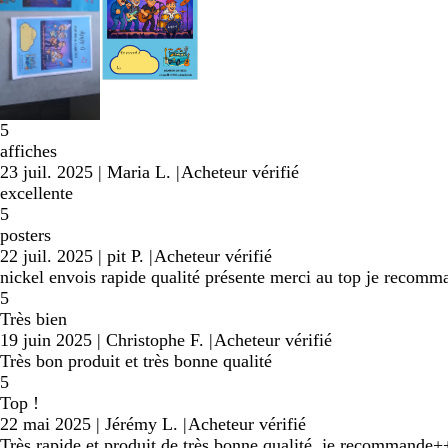
5
affiches
23 juil. 2025
|
Maria L.
|
Acheteur vérifié
excellente
5
posters
22 juil. 2025
|
pit P.
|
Acheteur vérifié
nickel envois rapide qualité présente merci au top je recomm
5
Très bien
19 juin 2025
|
Christophe F.
|
Acheteur vérifié
Très bon produit et très bonne qualité
5
Top !
22 mai 2025
|
Jérémy L.
|
Acheteur vérifié
Très rapide et produit de très bonne qualité, je recommande