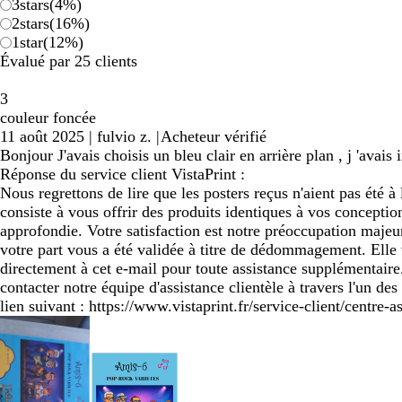
3
stars
(
4
%)
2
stars
(
16
%)
1
star
(
12
%)
Évalué par 25 clients
3
couleur foncée
11 août 2025
|
fulvio z.
|
Acheteur vérifié
Bonjour J'avais choisis un bleu clair en arrière plan , j 'ava
Réponse du service client VistaPrint :
Nous regrettons de lire que les posters reçus n'aient pas été 
consiste à vous offrir des produits identiques à vos concepti
approfondie. Votre satisfaction est notre préoccupation maje
votre part vous a été validée à titre de dédommagement. Elle
directement à cet e-mail pour toute assistance supplémentair
contacter notre équipe d'assistance clientèle à travers l'un de
lien suivant : https://www.vistaprint.fr/service-client/centre-