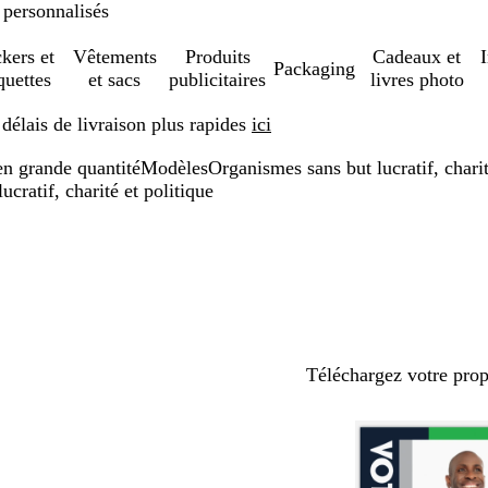
 personnalisés
ckers et
Vêtements
Produits
Cadeaux et
Packaging
quettes
et sacs
publicitaires
livres photo
élais de livraison plus rapides
ici
en grande quantité
Modèles
Organismes sans but lucratif, charit
cratif, charité et politique
Téléchargez votre pro