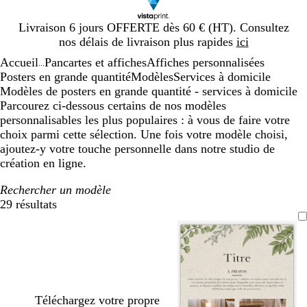
Diapositive
Livraison 6 jours OFFERTE dès 60 € (HT). Consultez
1
nos délais de livraison plus rapides
ici
sur
Accueil
Pancartes et affiches
Affiches personnalisées
1
...
Posters en grande quantité
Modèles
Services à domicile
Modèles de posters en grande quantité - services à domicile
Parcourez ci-dessous certains de nos modèles
personnalisables les plus populaires : à vous de faire votre
choix parmi cette sélection. Une fois votre modèle choisi,
ajoutez-y votre touche personnelle dans notre studio de
création en ligne.
Rechercher un modèle
29 résultats
Filtres
Téléchargez votre propre