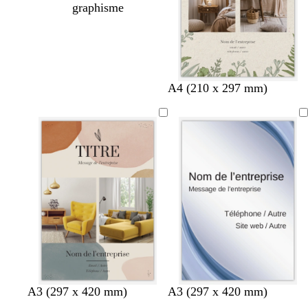
graphisme
c
v
n
A4 (210 x 297 mm)
r
e
o
è
r
i
m
t
r
e
f
o
r
ê
t
f
f
f
A3 (297 x 420 mm)
A3 (297 x 420 mm)
a
a
a