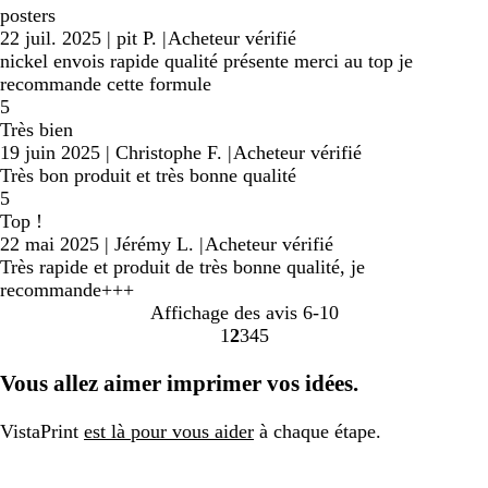
posters
22 juil. 2025
|
pit P.
|
Acheteur vérifié
nickel envois rapide qualité présente merci au top je
recommande cette formule
5
Très bien
19 juin 2025
|
Christophe F.
|
Acheteur vérifié
Très bon produit et très bonne qualité
5
Top !
22 mai 2025
|
Jérémy L.
|
Acheteur vérifié
Très rapide et produit de très bonne qualité, je
recommande+++
Affichage des avis
6-10
1
2
3
4
5
Accéder
Accéder
Accéder
Accéder
Accéder
à
à
à
à
à
Vous allez aimer imprimer vos idées.
la
la
la
la
la
page
page
page
page
page
VistaPrint
est là pour vous aider
à chaque étape.