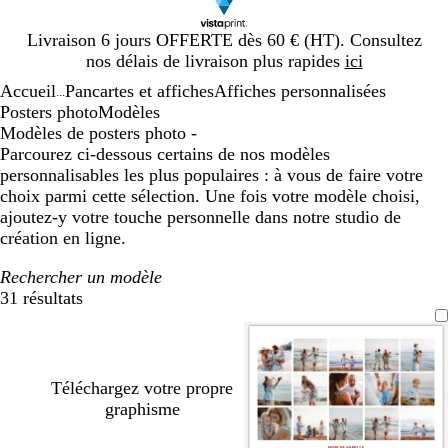
Diapositive
Livraison 6 jours OFFERTE dès 60 € (HT). Consultez
1
nos délais de livraison plus rapides
ici
sur
Accueil
Pancartes et affiches
Affiches personnalisées
1
...
Posters photo
Modèles
Modèles de posters photo -
Parcourez ci-dessous certains de nos modèles
personnalisables les plus populaires : à vous de faire votre
choix parmi cette sélection. Une fois votre modèle choisi,
ajoutez-y votre touche personnelle dans notre studio de
création en ligne.
Rechercher un modèle
31 résultats
Filtres
Téléchargez votre propre
graphisme