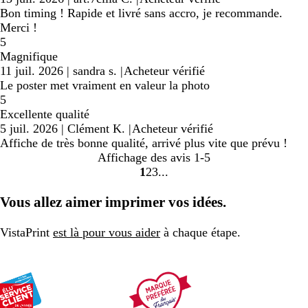
Bon timing ! Rapide et livré sans accro, je recommande.
Merci !
5
Magnifique
11 juil. 2026
|
sandra s.
|
Acheteur vérifié
Le poster met vraiment en valeur la photo
5
Excellente qualité
5 juil. 2026
|
Clément K.
|
Acheteur vérifié
Affiche de très bonne qualité, arrivé plus vite que prévu !
Affichage des avis
1-5
1
2
3
Accéder
Accéder
Accéder
à
à
à
Vous allez aimer imprimer vos idées.
la
la
la
page
page
page
VistaPrint
est là pour vous aider
à chaque étape.