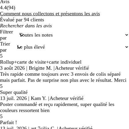
Avis
94
4.4
(
94
)
avis
Comment nous collectons et présentons les avis
Évalué par 94 clients
Mes
recherches
Filtrer
saisies
par
Trier
par
5
Rollup+carte de visite+carte individuel
3 août 2026
|
Brigitte M.
|
Acheteur vérifié
Très rapide comme toujours avec 3 envois de colis séparé
mais parfait. Pas de surprise non plus avec le résultat. Merci
5
Super qualité
13 juil. 2026
|
Kam Y.
|
Acheteur vérifié
Poster commandé et reçu rapidement, super qualité les
couleurs ressortent bien
5
Parfait !
13 juil. 2026
|
art.7cilia C.
|
Acheteur vérifié