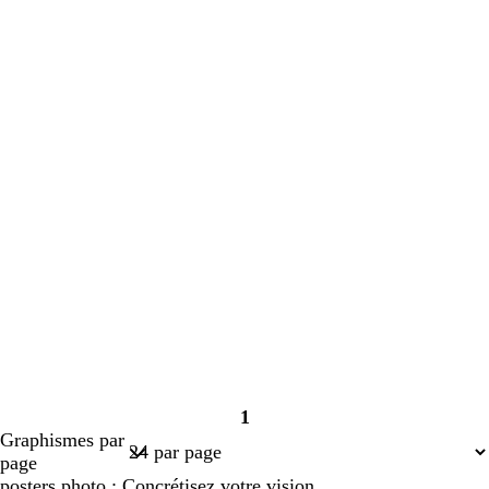
1
Page
Graphismes par
1
page
posters photo : Concrétisez votre vision.