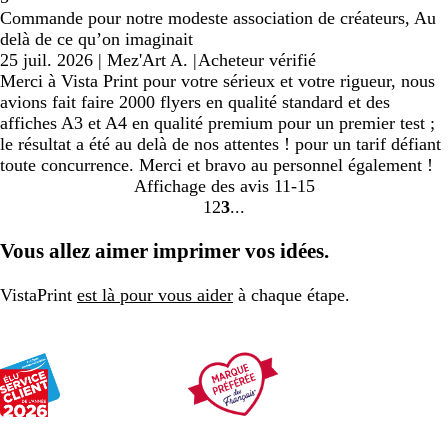
Commande pour notre modeste association de créateurs, Au
delà de ce qu’on imaginait
25 juil. 2026
|
Mez'Art A.
|
Acheteur vérifié
Merci à Vista Print pour votre sérieux et votre rigueur, nous
avions fait faire 2000 flyers en qualité standard et des
affiches A3 et A4 en qualité premium pour un premier test ;
le résultat a été au delà de nos attentes ! pour un tarif défiant
toute concurrence. Merci et bravo au personnel également !
Affichage des avis
11-15
1
2
3
Accéder
Accéder
Accéder
à
à
à
Vous allez aimer imprimer vos idées.
la
la
la
page
page
page
VistaPrint
est là pour vous aider
à chaque étape.