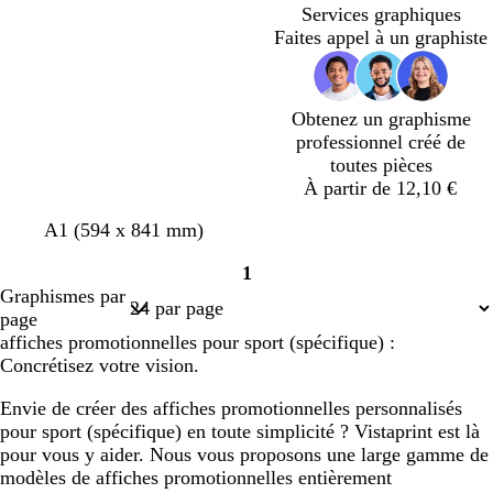
Services graphiques
t
o
Faites appel à un graphiste
n
c
é
Obtenez un graphisme
professionnel créé de
toutes pièces
À partir de 12,10 €
g
b
b
g
A1 (594 x 841 mm)
r
l
l
r
1
i
e
e
i
Page
Graphismes par
s
u
u
s
1
page
c
c
c
c
affiches promotionnelles pour sport (spécifique) :
l
l
l
l
Concrétisez votre vision.
a
a
a
a
i
i
i
i
Envie de créer des affiches promotionnelles personnalisés
r
r
r
r
pour sport (spécifique) en toute simplicité ? Vistaprint est là
pour vous y aider. Nous vous proposons une large gamme de
modèles de affiches promotionnelles entièrement