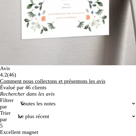
Avis
46
4.2
(
46
)
avis
Comment nous collectons et présentons les avis
Évalué par 46 clients
Mes
recherches
Filtrer
saisies
par
Trier
par
5
Excellent magnet