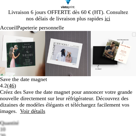
Diapositive
Livraison 6 jours OFFERTE dès 60 € (HT). Consultez
1
nos délais de livraison plus rapides
ici
sur
Accueil
Papeterie personnelle
1
Diapositive
Image
Zoom
Utilisez
Cliquez
Image
Zoom
Utilisez
Cliquez
Image
Zoom
Utilisez
Cliquez
1
zoomable
au
les
pour
zoomable
au
les
pour
zoomable
au
les
pour
sur
minimum
touches
développer
minimum
touches
développer
minimum
touches
développe
3
plus
plus
plus
et
et
et
moins
moins
moins
pour
pour
pour
zoomer
zoomer
zoomer
Save the date magnet
et
et
et
Lire
4.2
(
46
)
les
les
les
les
Créez des Save the date magnet pour annoncer votre grande
touches
touches
touches
46
nouvelle directement sur leur réfrigérateur. Découvrez des
fléchées
fléchées
fléchées
avis
dizaines de modèles élégants et téléchargez facilement vos
pour
pour
pour
images.
Voir détails
faire
faire
faire
défiler
défiler
défiler
Quantité
10
20