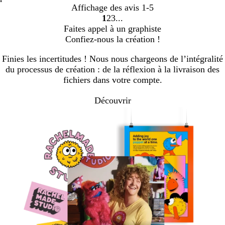
Affichage des avis
1-5
1
2
3
Accéder
Accéder
Accéder
Faites appel à un graphiste
à
à
à
Confiez-nous la création !
la
la
la
page
page
page
Finies les incertitudes ! Nous nous chargeons de l’intégralité
du processus de création : de la réflexion à la livraison des
fichiers dans votre compte.
Découvrir