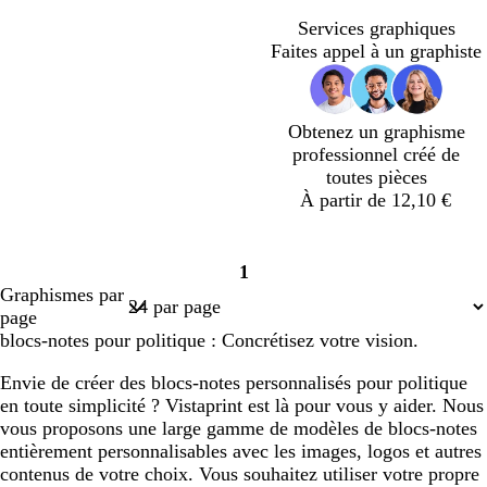
u
u
v
n
r
l
s
r
t
u
u
t
g
Services graphiques
f
f
e
g
a
e
c
o
f
f
f
f
e
Faites appel à un graphiste
o
o
n
e
u
t
l
n
o
o
o
o
n
n
c
d
f
a
r
n
n
r
c
c
h
e
o
i
ê
c
c
ê
Obtenez un graphisme
é
é
e
n
r
t
é
é
t
professionnel créé de
c
toutes pièces
é
À partir de 12,10 €
b
b
b
b
b
1
l
l
l
l
l
Page
Graphismes par
a
a
a
a
a
1
page
n
n
n
n
n
blocs-notes pour politique : Concrétisez votre vision.
c
c
c
c
c
Envie de créer des blocs-notes personnalisés pour politique
en toute simplicité ? Vistaprint est là pour vous y aider. Nous
vous proposons une large gamme de modèles de blocs-notes
entièrement personnalisables avec les images, logos et autres
contenus de votre choix. Vous souhaitez utiliser votre propre