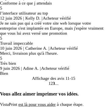
Conforme à ce que j attendais
5
l’interface utilisateur au top
12 juin 2026
|
Kelly D.
|
Acheteur vérifié
Je ne sais pas qui a créé votre site web lorsque votre
entreprise s'est implantée en Europe, mais j'espère vraiment
que vous lui avez versé une promotion
5
Travail impeccable
10 juin 2026
|
Catherine A.
|
Acheteur vérifié
Merci, livraison plus qu'à l'heure.
5
Très bien
9 juin 2026
|
Adine A.
|
Acheteur vérifié
Bien
Affichage des avis
11-15
1
2
3
Accéder
Accéder
Accéder
à
à
à
Vous allez aimer imprimer vos idées.
la
la
la
page
page
page
VistaPrint
est là pour vous aider
à chaque étape.