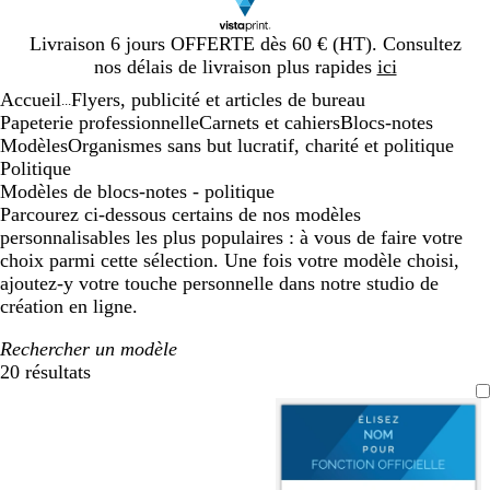
Diapositive
Livraison 6 jours OFFERTE dès 60 € (HT). Consultez
1
nos délais de livraison plus rapides
ici
sur
Accueil
Flyers, publicité et articles de bureau
1
...
Papeterie professionnelle
Carnets et cahiers
Blocs-notes
Modèles
Organismes sans but lucratif, charité et politique
Politique
Modèles de blocs-notes - politique
Parcourez ci-dessous certains de nos modèles
personnalisables les plus populaires : à vous de faire votre
choix parmi cette sélection. Une fois votre modèle choisi,
ajoutez-y votre touche personnelle dans notre studio de
création en ligne.
Rechercher un modèle
20 résultats
Filtres