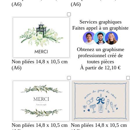
l
r
a
l
r
(A6)
(A6)
a
i
u
a
è
n
s
v
n
m
Services graphiques
c
f
e
c
e
Faites appel à un graphiste
o
n
c
é
Obtenez un graphisme
professionnel créé de
Non pliées 14,8 x 10,5 cm
toutes pièces
(A6)
À partir de 12,10 €
c
c
r
g
b
s
Non pliées 14,8 x 10,5 cm
Non pliées 14,8 x 10,5 cm