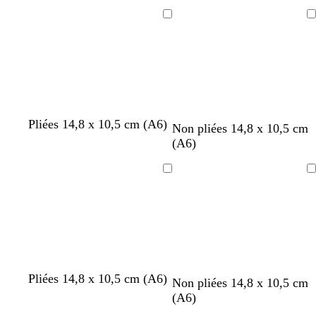
l
r
e
s
i
v
a
i
s
a
t
u
e
s
a
n
r
e
Chargement
Chargement
s
d
c
c
c
n
c
c
’
l
l
l
d
l
e
a
a
a
e
a
a
i
i
i
i
u
r
r
r
r
Pliées 14,8 x 10,5 cm (A6)
Non pliées 14,8 x 10,5 cm
(A6)
Chargement
Chargement
Pliées 14,8 x 10,5 cm (A6)
b
c
v
b
c
Non pliées 14,8 x 10,5 cm
l
r
e
l
r
(A6)
a
è
r
e
è