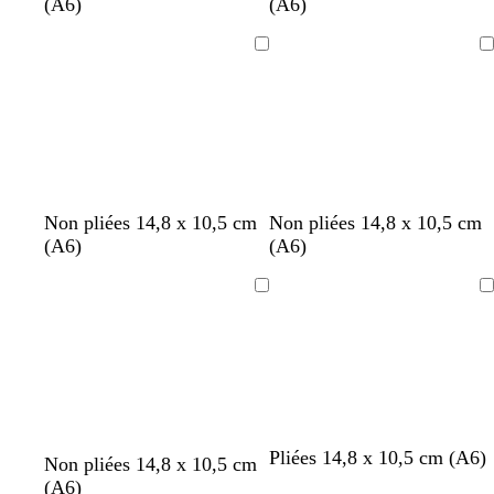
r
r
o
r
l
a
(A6)
(A6)
è
è
s
i
a
u
m
m
e
s
n
m
Chargement
Chargement
e
e
c
c
c
o
l
l
n
a
a
i
i
r
r
Non pliées 14,8 x 10,5 cm
Non pliées 14,8 x 10,5 cm
(A6)
(A6)
Chargement
Chargement
b
c
g
c
b
b
Pliées 14,8 x 10,5 cm (A6)
Non pliées 14,8 x 10,5 cm
l
r
r
r
l
l
(A6)