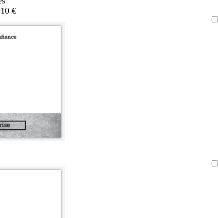
es
,10 €