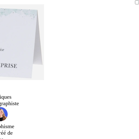
iques
graphiste
phisme
réé de