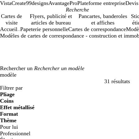
VistaCreate
99designs
AvantagePro
Plateforme entreprise
Devis
Cartes de
Flyers, publicité et
Pancartes, banderoles
Sti
visite
articles de bureau
et affiches
éti
Accueil
Papeterie personnelle
Cartes de correspondance
Modè
...
Modèles de cartes de correspondance - construction et immob
Rechercher un
modèle
31 résultats
Filtres
Filtrer par
Pliage
Coins
Effet métallisé
Format
Thème
Pour lui
Professionnel