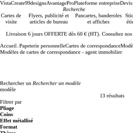
VistaCreate
99designs
AvantagePro
Plateforme entreprise
Devis
Cartes de
Flyers, publicité et
Pancartes, banderoles
Sti
visite
articles de bureau
et affiches
éti
Diapositive
Livraison 6 jours OFFERTE dès 60 € (HT). Consultez nos d
1
sur
Accueil
Papeterie personnelle
Cartes de correspondance
Modè
1
...
Modèles de cartes de correspondance - agent immobilier
Rechercher un
modèle
13 résultats
Filtres
Filtrer par
Pliage
Coins
Effet métallisé
Format