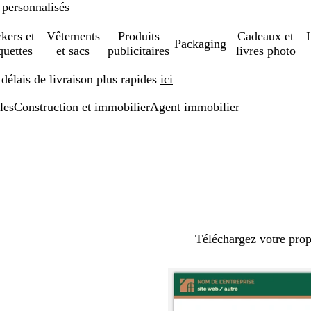
 personnalisés
ckers et
Vêtements
Produits
Cadeaux et
Packaging
quettes
et sacs
publicitaires
livres photo
élais de livraison plus rapides
ici
les
Construction et immobilier
Agent immobilier
Téléchargez votre pro