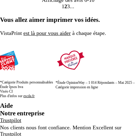
1
2
3
Accéder
Accéder
Accéder
à
à
à
Vous allez aimer imprimer vos idées.
la
la
la
page
page
page
VistaPrint
est là pour vous aider
à chaque étape.
*Catégorie Produits personnalisables
*Étude OpinionWay – 1 014 Répondants – Mai 2025 –
Étude Ipsos bva
Catégorie impression en ligne
Viséo CI
Plus d'infos sur
escda.fr
Aide
Notre entreprise
Trustpilot
Nos clients nous font confiance. Mention Excellent sur
Trustpilot