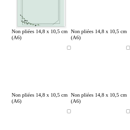
v
g
b
g
b
a
f
Non pliées 14,8 x 10,5 cm
Non pliées 14,8 x 10,5 cm
e
r
l
r
l
c
a
(A6)
(A6)
r
i
e
i
a
i
u
t
s
u
s
n
e
v
Chargement
Chargement
d
c
c
c
c
r
e
’
l
l
l
e
a
a
a
a
i
i
i
u
r
r
r
Non pliées 14,8 x 10,5 cm
Non pliées 14,8 x 10,5 cm
(A6)
(A6)
Chargement
Chargement