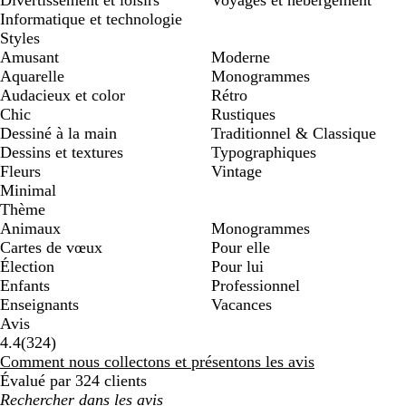
Informatique et technologie
Styles
Amusant
Moderne
Aquarelle
Monogrammes
Audacieux et color
Rétro
Chic
Rustiques
Dessiné à la main
Traditionnel & Classique
Dessins et textures
Typographiques
Fleurs
Vintage
Minimal
Thème
Animaux
Monogrammes
Cartes de vœux
Pour elle
Élection
Pour lui
Enfants
Professionnel
Enseignants
Vacances
Avis
324
4.4
(
324
)
avis
Comment nous collectons et présentons les avis
Évalué par 324 clients
Mes