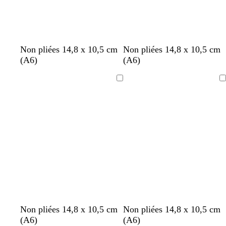
b
b
v
b
c
b
b
b
b
b
Non pliées 14,8 x 10,5 cm
Non pliées 14,8 x 10,5 cm
l
l
e
l
r
l
l
l
l
l
(A6)
(A6)
a
e
r
a
è
a
a
a
a
a
n
u
t
n
m
n
n
n
n
n
Chargement
Chargement
c
c
d
c
e
c
c
c
c
c
l
’
a
e
i
a
r
u
Non pliées 14,8 x 10,5 cm
Non pliées 14,8 x 10,5 cm
(A6)
(A6)