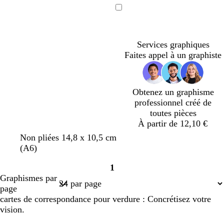
s
n
s
n
Chargement
c
c
c
c
l
l
a
a
Services graphiques
i
i
Faites appel à un graphiste
r
r
Obtenez un graphisme
professionnel créé de
toutes pièces
À partir de 12,10 €
v
f
v
Non pliées 14,8 x 10,5 cm
e
a
e
(A6)
r
u
r
1
t
v
t
Page
Graphismes par
o
e
o
1
page
l
l
cartes de correspondance pour verdure : Concrétisez votre
i
i
vision.
v
v
e
e