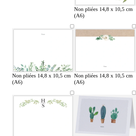
b
c
v
b
Non pliées 14,8 x 10,5 cm
l
r
e
l
(A6)
a
è
r
a
n
m
t
n
c
e
d
c
’
e
a
u
Non pliées 14,8 x 10,5 cm
Non pliées 14,8 x 10,5 cm
(A6)
(A6)